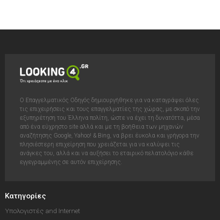
Ο Επαγγελματικός Οδηγός δημιουργήθηκε για να καταγράψει όλες
τις επιχειρήσεις και τους επαγγελματίες της χώρας, με σκοπό την
εξυπηρέτηση του Έλληνα πολίτη, ώστε να έχει τη δυνατόττα, μέσα
από ένα εύχρηστο site αλλά και με τη βοήθεια των μηχανών
αναζήτησης Google, Yahoo! & Bing, να βρει έυκολα και γρήγορα την
πλησιέστερη επιχείρηση που χρειάζεται για να καλύψει τις
ανάγκες του, αλλά και να αυξήσει το εταιρικό πελατολόγιο κάθε
εγγεγραμμένης σε αυτόν επιχείρησης.
Κατηγορίες
Υπολογιστές and Internet