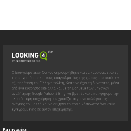
Ο Επαγγελματικός Οδηγός δημιουργήθηκε για να καταγράψει όλες
τις επιχειρήσεις και τους επαγγελματίες της χώρας, με σκοπό την
εξυπηρέτηση του Έλληνα πολίτη, ώστε να έχει τη δυνατόττα, μέσα
από ένα εύχρηστο site αλλά και με τη βοήθεια των μηχανών
αναζήτησης Google, Yahoo! & Bing, να βρει έυκολα και γρήγορα την
πλησιέστερη επιχείρηση που χρειάζεται για να καλύψει τις
ανάγκες του, αλλά και να αυξήσει το εταιρικό πελατολόγιο κάθε
εγγεγραμμένης σε αυτόν επιχείρησης.
Κατηγορίες