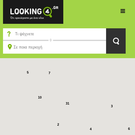
4
6
7
5
7
10
31
3
2
6
4