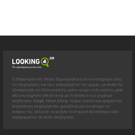
Ο Επαγγελματικός Οδηγός δημιουργήθηκε για να καταγράψει όλες
τις επιχειρήσεις και τους επαγγελματίες της χώρας, με σκοπό την
εξυπηρέτηση του Έλληνα πολίτη, ώστε να έχει τη δυνατόττα, μέσα
από ένα εύχρηστο site αλλά και με τη βοήθεια των μηχανών
αναζήτησης Google, Yahoo! & Bing, να βρει έυκολα και γρήγορα την
πλησιέστερη επιχείρηση που χρειάζεται για να καλύψει τις
ανάγκες του, αλλά και να αυξήσει το εταιρικό πελατολόγιο κάθε
εγγεγραμμένης σε αυτόν επιχείρησης.