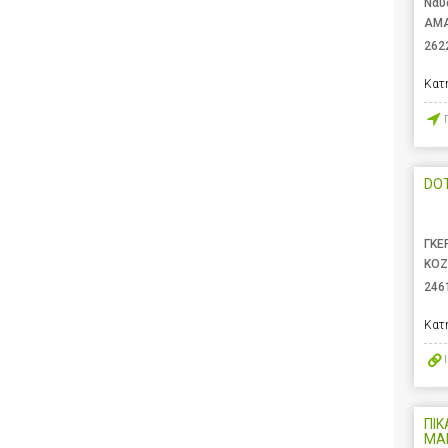
Ναυ
ΑΜΑ
262
Κατ
DOT
ΓΚΕ
ΚΟΖ
246
Κατ
ΠΙΚ
ΜΑ