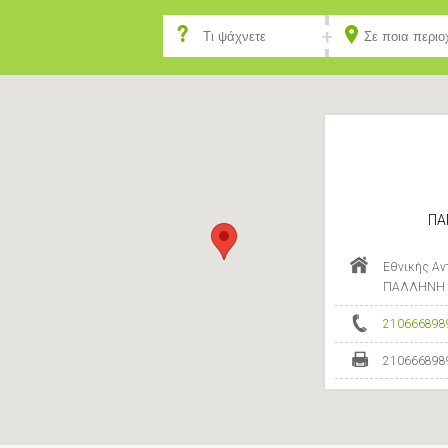
ΠΑ
Εθνικής Αν
ΠΑΛΛΗΝΗ -
210666898
210666898