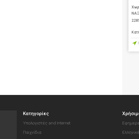
Χωρ
ΝΑΞ
228
Κατ
Κατηγορίες
Χρήσιμ
Υπολογιστές and Internet
Εφημερε
Παιχνίδια
Ελληνικ