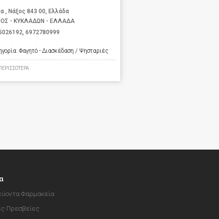
α , Νάξος 843 00, Ελλάδα
ΟΣ - ΚΥΚΛΑΔΩΝ - ΕΛΛΑΔΑ
5026192
,
6972780999
ηγορία:
Φαγητό - Διασκέδαση / Ψησταριές
ΠΕΡΙΣΣΟΤΕΡΑ
α
ύοντα Φαρμακεία
ές Πρεσβείες