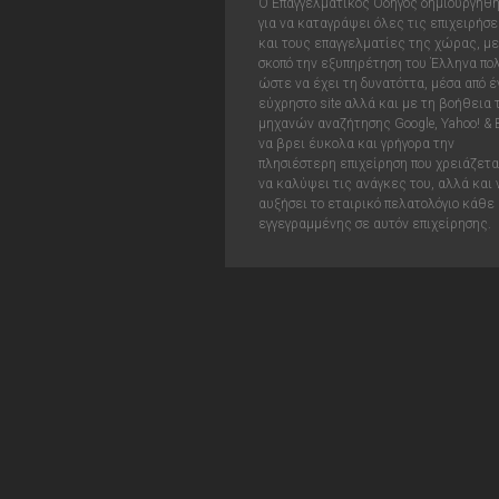
Ο Επαγγελματικός Οδηγός δημιουργήθ
για να καταγράψει όλες τις επιχειρήσε
και τους επαγγελματίες της χώρας, με
σκοπό την εξυπηρέτηση του Έλληνα πολ
ώστε να έχει τη δυνατόττα, μέσα από έ
εύχρηστο site αλλά και με τη βοήθεια
μηχανών αναζήτησης Google, Yahoo! & 
να βρει έυκολα και γρήγορα την
πλησιέστερη επιχείρηση που χρειάζεται
να καλύψει τις ανάγκες του, αλλά και 
αυξήσει το εταιρικό πελατολόγιο κάθε
εγγεγραμμένης σε αυτόν επιχείρησης.