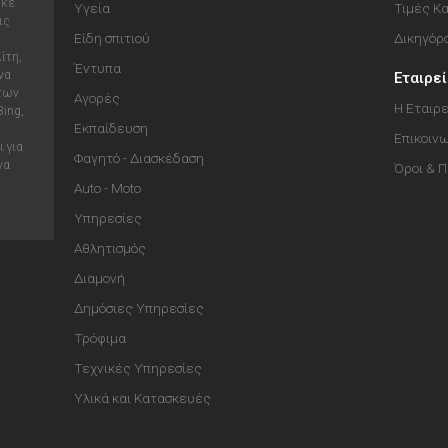
ηκε
Υγεία
Τιμές Κ
ις
Είδη σπιτιού
Δικηγόρ
ίτη,
Έντυπα
να
Εταιρε
 των
Αγορές
Η Εταιρε
Bing,
Εκπαίδευση
Επικοιν
 για
Φαγητό - Διασκέδαση
να
Όροι & 
Auto - Moto
Υπηρεσίες
Αθλητισμός
Διαμονή
Δημόσιες Υπηρεσίες
Τρόφιμα
Τεχνικές Υπηρεσίες
Υλικά και Κατασκευές