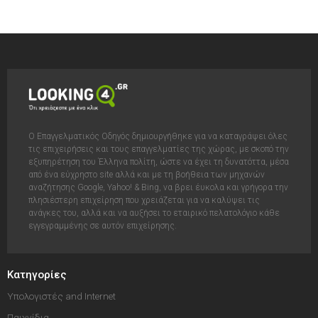
Ο Επαγγελματικός Οδηγός δημιουργήθηκε για να καταγράψει όλες
τις επιχειρήσεις και τους επαγγελματίες της χώρας, με σκοπό την
εξυπηρέτηση του Έλληνα πολίτη, ώστε να έχει τη δυνατόττα, μέσα
από ένα εύχρηστο site αλλά και με τη βοήθεια των μηχανών
αναζήτησης Google, Yahoo! & Bing, να βρει έυκολα και γρήγορα την
πλησιέστερη επιχείρηση που χρειάζεται για να καλύψει τις
ανάγκες του, αλλά και να αυξήσει το εταιρικό πελατολόγιο κάθε
εγγεγραμμένης σε αυτόν επιχείρησης.
Κατηγορίες
Υπολογιστές and Internet
Παιχνίδια