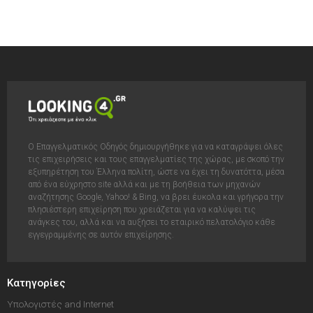
Ο Επαγγελματικός Οδηγός δημιουργήθηκε για να καταγράψει όλες
τις επιχειρήσεις και τους επαγγελματίες της χώρας, με σκοπό την
εξυπηρέτηση του Έλληνα πολίτη, ώστε να έχει τη δυνατόττα, μέσα
από ένα εύχρηστο site αλλά και με τη βοήθεια των μηχανών
αναζήτησης Google, Yahoo! & Bing, να βρει έυκολα και γρήγορα την
πλησιέστερη επιχείρηση που χρειάζεται για να καλύψει τις
ανάγκες του, αλλά και να αυξήσει το εταιρικό πελατολόγιο κάθε
εγγεγραμμένης σε αυτόν επιχείρησης.
Κατηγορίες
Υπολογιστές and Internet