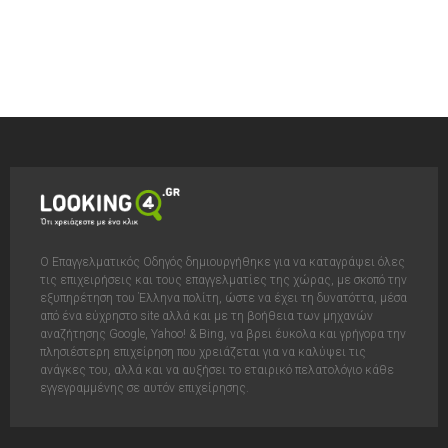
Ο Επαγγελματικός Οδηγός δημιουργήθηκε για να καταγράψει όλες
τις επιχειρήσεις και τους επαγγελματίες της χώρας, με σκοπό την
εξυπηρέτηση του Έλληνα πολίτη, ώστε να έχει τη δυνατόττα, μέσα
από ένα εύχρηστο site αλλά και με τη βοήθεια των μηχανών
αναζήτησης Google, Yahoo! & Bing, να βρει έυκολα και γρήγορα την
πλησιέστερη επιχείρηση που χρειάζεται για να καλύψει τις
ανάγκες του, αλλά και να αυξήσει το εταιρικό πελατολόγιο κάθε
εγγεγραμμένης σε αυτόν επιχείρησης.