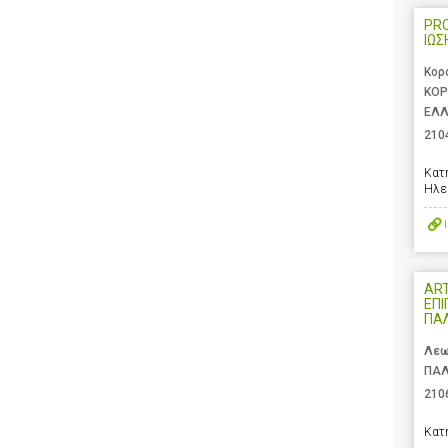
PR
ΙΩΣ
Κορ
ΚΟΡ
ΕΛ
210
Κατ
Ηλε
ART
ΕΠΙ
ΠΑ
Λεω
ΠΑΛ
210
Κατ