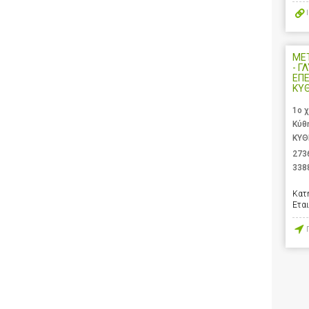
ΜΕ
- Γ
ΕΠΕ
ΚΥ
1ο 
Κύθ
ΚΥΘ
273
338
Κατ
Ετα