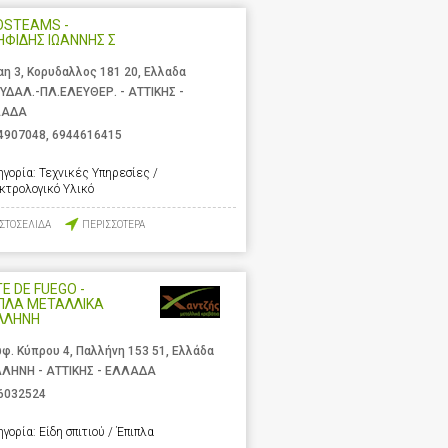
OSTEAMS -
ΗΦΙΔΗΣ ΙΩΑΝΝΗΣ Σ
αη 3, Κορυδαλλος 181 20, Ελλαδα
ΥΔΑΛ.-ΠΛ.ΕΛΕΥΘΕΡ. - ΑΤΤΙΚΗΣ -
ΛΑΔΑ
4907048
,
6944616415
ηγορία:
Τεχνικές Υπηρεσίες /
κτρολογικό Υλικό
ΙΣΤΟΣΕΛΙΔΑ
ΠΕΡΙΣΣΟΤΕΡΑ
E DE FUEGO -
ΠΛΑ ΜΕΤΑΛΛΙΚΑ
ΛΛΗΝΗ
φ. Κύπρου 4, Παλλήνη 153 51, Ελλάδα
ΛΗΝΗ - ΑΤΤΙΚΗΣ - ΕΛΛΑΔΑ
6032524
ηγορία:
Είδη σπιτιού / Έπιπλα