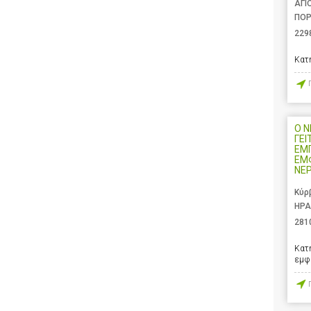
ΑΓΙ
ΠΟΡ
229
Κατ
Ο 
ΓΕΙ
ΕΜ
ΕΜ
ΝΕ
Κύρ
ΗΡΑ
281
Κατ
εμφ