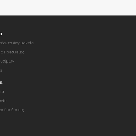
α
ύοντα Φαρμακεία
ές Πρεσβείες
αυσίμων
οι
ία
ία
ωνία
Προϋποθέσεις