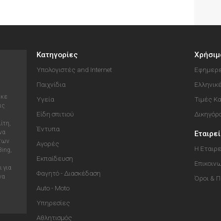
Κατηγορίες
Χρήσιμ
Υπολογιστές and Internet
Εφημερε
Παιχνίδια
Ελληνικ
ηκε
Υγεία
Τιμές Κ
ις
Είδη σπιτιού
Δικηγόρ
ίτη,
Έντυπα
να
Εταιρε
 των
Αγορές
Η Εταιρε
Bing,
Εκπαίδευση
Επικοιν
 για
Φαγητό - Διασκέδαση
να
Όροι & 
Auto - Moto
Υπηρεσίες
Αθλητισμός