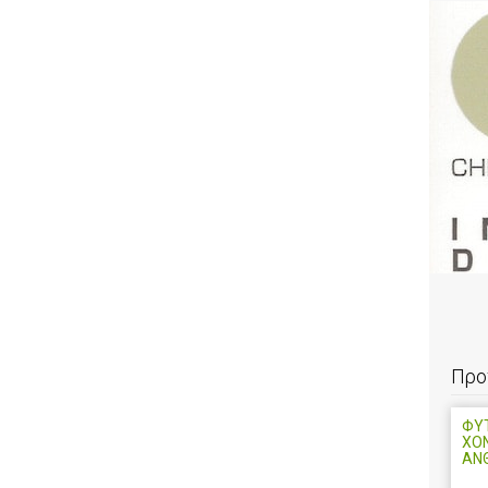
Προ
ΦΥΤ
ΧΟ
ΑΝ