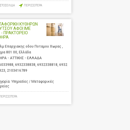
ΙΣΤΟΣΕΛΙΔΑ
ΠΕΡΙΣΣΟΤΕΡΑ
ΤΑΦΟΡΙΚΗ ΚΥΘΗΡΩΝ
ΛΥΤΣΟΥ ΑΦΟΙ ΙΜΕ
 - ΠΡΑΚΤΟΡΕΙΟ
ΘΗΡΑ
χλμ Επαρχιακης οδου Ποταμου Χωρας ,
ηρα 801 00, Ελλάδα
ΗΡΑ - ΑΤΤΙΚΗΣ - ΕΛΛΑΔΑ
6033988
,
6932338838
,
6932338818
,
6932
823
,
2103416789
ηγορία:
Υπηρεσίες / Μεταφορικές
ιρείες
ΠΕΡΙΣΣΟΤΕΡΑ