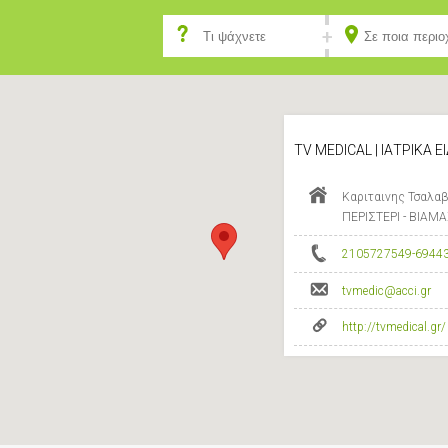
TV MEDICAL | ΙΑΤΡΙΚΑ Ε
Καριταινης Τσαλαβ
ΠΕΡΙΣΤΕΡΙ - ΒΙΑΜΑ
2105727549-6944
tvmedic@acci.gr
http://tvmedical.gr/