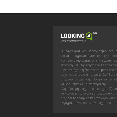
Ο Επαγγελματικός Οδηγός δημιουργήθ
για να καταγράψει όλες τις επιχειρήσε
και τους επαγγελματίες της χώρας, με
σκοπό την εξυπηρέτηση του Έλληνα πολ
ώστε να έχει τη δυνατόττα, μέσα από έ
εύχρηστο site αλλά και με τη βοήθεια
μηχανών αναζήτησης Google, Yahoo! & 
να βρει έυκολα και γρήγορα την
πλησιέστερη επιχείρηση που χρειάζεται
να καλύψει τις ανάγκες του, αλλά και 
αυξήσει το εταιρικό πελατολόγιο κάθε
εγγεγραμμένης σε αυτόν επιχείρησης.