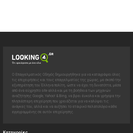
Ο Επαγγελματικός Οδηγός δημιουργήθηκε για να καταγράψει όλες
τις επιχειρήσεις και τους επαγγελματίες της χώρας, με σκοπό την
εξυπηρέτηση του Έλληνα πολίτη, ώστε να έχει τη δυνατόττα, μέσα
από ένα εύχρηστο site αλλά και με τη βοήθεια των μηχανών
αναζήτησης Google, Yahoo! & Bing, να βρει έυκολα και γρήγορα την
πλησιέστερη επιχείρηση που χρειάζεται για να καλύψει τις
ανάγκες του, αλλά και να αυξήσει το εταιρικό πελατολόγιο κάθε
εγγεγραμμένης σε αυτόν επιχείρησης.
Κατηγορίες