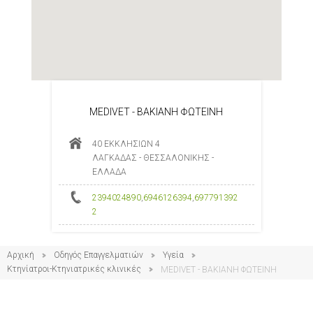
MEDIVET - ΒΑΚΙΑΝΗ ΦΩΤΕΙΝΗ
40 ΕΚΚΛΗΣΙΩΝ 4
ΛΑΓΚΑΔΑΣ - ΘΕΣΣΑΛΟΝΙΚΗΣ -
ΕΛΛΑΔΑ
2394024890
,
6946126394
,
697791392
2
Αρχική
Οδηγός Επαγγελματιών
Υγεία
Κτηνίατροι-Κτηνιατρικές κλινικές
MEDIVET - ΒΑΚΙΑΝΗ ΦΩΤΕΙΝΗ