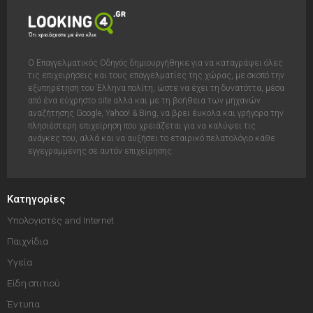
Ο Επαγγελματικός Οδηγός δημιουργήθηκε για να καταγράψει όλες
τις επιχειρήσεις και τους επαγγελματίες της χώρας, με σκοπό την
εξυπηρέτηση του Έλληνα πολίτη, ώστε να έχει τη δυνατόττα, μέσα
από ένα εύχρηστο site αλλά και με τη βοήθεια των μηχανών
αναζήτησης Google, Yahoo! & Bing, να βρει έυκολα και γρήγορα την
πλησιέστερη επιχείρηση που χρειάζεται για να καλύψει τις
ανάγκες του, αλλά και να αυξήσει το εταιρικό πελατολόγιο κάθε
εγγεγραμμένης σε αυτόν επιχείρησης.
Κατηγορίες
Υπολογιστές and Internet
Παιχνίδια
Υγεία
Είδη σπιτιού
Έντυπα