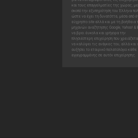
και τους επαγγελματίες της χώρας, με
σκοπό την εξυπηρέτηση του Έλληνα πολ
ώστε να έχει τη δυνατόττα, μέσα από έ
εύχρηστο site αλλά και με τη βοήθεια
μηχανών αναζήτησης Google, Yahoo! & 
να βρει έυκολα και γρήγορα την
πλησιέστερη επιχείρηση που χρειάζεται
να καλύψει τις ανάγκες του, αλλά και 
αυξήσει το εταιρικό πελατολόγιο κάθε
εγγεγραμμένης σε αυτόν επιχείρησης.