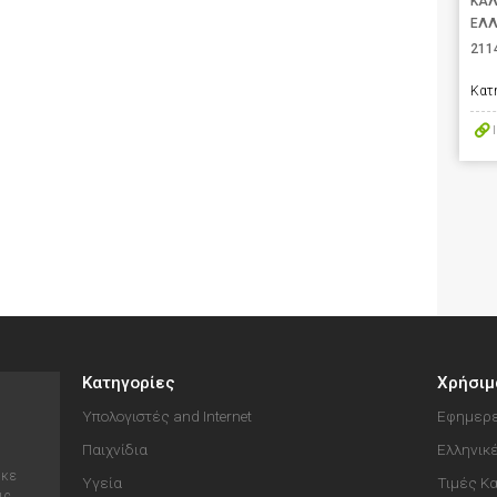
ΚΑΛ
ΕΛ
211
Κατ
Κατηγορίες
Χρήσιμ
Υπολογιστές and Internet
Εφημερε
Παιχνίδια
Ελληνικ
ηκε
Υγεία
Τιμές Κ
ις