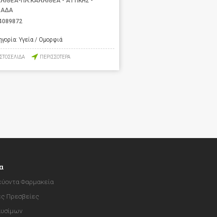
ΛΙΘΕΑ-ΠΛ.ΚΑΛΛΙΘΕΑ - ΑΤΤΙΚΗΣ -
ΛΑΔΑ
4089872
ηγορία:
Υγεία / Ομορφιά
ΙΣΤΟΣΕΛΙΔΑ
ΠΕΡΙΣΣΟΤΕΡΑ
α
ύοντα Φαρμακεία
ές Πρεσβείες
αυσίμων