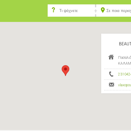
BEAUT
Πασαλιδ
ΚΑΛΑΜΑ
231042
vlaxopo