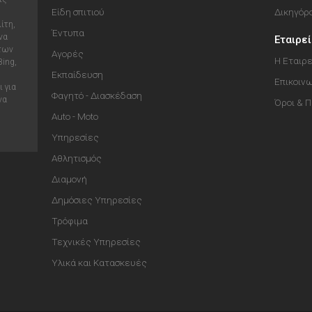
Είδη σπιτιού
Δικηγόρ
ίτη,
Έντυπα
να
Εταιρε
 των
Αγορές
Η Εταιρε
Bing,
Εκπαίδευση
Επικοιν
 για
Φαγητό - Διασκέδαση
να
Όροι & 
Auto - Moto
Υπηρεσίες
Αθλητισμός
Διαμονή
Δημόσιες Υπηρεσίες
Τρόφιμα
Τεχνικές Υπηρεσίες
Υλικά και Κατασκευές