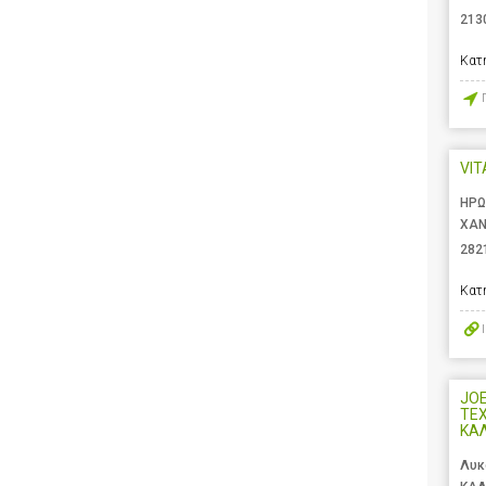
213
Κατ
VIT
ΗΡΩ
ΧΑΝ
282
Κατ
JOEL
ΤΕ
ΚΑ
Λυκ