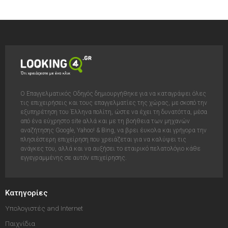
Ο Επαγγελματικός Οδηγός δημιουργήθηκε για να καταγράψει όλες
τις επιχειρήσεις και τους επαγγελματίες της χώρας, με σκοπό την
εξυπηρέτηση του Έλληνα πολίτη, ώστε να έχει τη δυνατόττα, μέσα
από ένα εύχρηστο site αλλά και με τη βοήθεια των μηχανών
αναζήτησης Google, Yahoo! & Bing, να βρει έυκολα και γρήγορα την
πλησιέστερη επιχείρηση που χρειάζεται για να καλύψει τις
ανάγκες του, αλλά και να αυξήσει το εταιρικό πελατολόγιο κάθε
εγγεγραμμένης σε αυτόν επιχείρησης.
Κατηγορίες
Υπολογιστές and Internet
Παιχνίδια