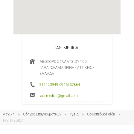
IASI MEDICA
ΛΕΩΦΟΡΟΣ ΓΑΛΑΤΣΙΟΥ 100
ΓΑΛΑΤΣΙ-ΛΑΜΠΡΙΝΗ - ΑΤΤΙΚΗΣ -
ΕΛΛΑΔΑ
211123949
,
6946237884
iasi.medica@gmail.com
Αρχική
Οδηγός Επαγγελματιών
Υγεία
Ορθοπεδικά είδη
IASI MEDICA