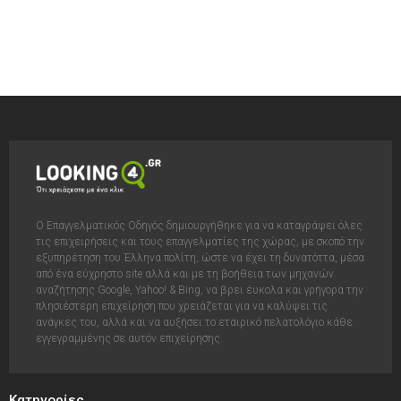
Ο Επαγγελματικός Οδηγός δημιουργήθηκε για να καταγράψει όλες
τις επιχειρήσεις και τους επαγγελματίες της χώρας, με σκοπό την
εξυπηρέτηση του Έλληνα πολίτη, ώστε να έχει τη δυνατόττα, μέσα
από ένα εύχρηστο site αλλά και με τη βοήθεια των μηχανών
αναζήτησης Google, Yahoo! & Bing, να βρει έυκολα και γρήγορα την
πλησιέστερη επιχείρηση που χρειάζεται για να καλύψει τις
ανάγκες του, αλλά και να αυξήσει το εταιρικό πελατολόγιο κάθε
εγγεγραμμένης σε αυτόν επιχείρησης.
Κατηγορίες