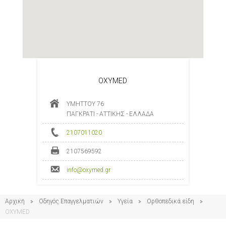
OXYMED
ΥΜΗΤΤΟΥ 76
ΠΑΓΚΡΑΤΙ - ΑΤΤΙΚΗΣ - ΕΛΛΑΔΑ
2107011020
2107569592
info@oxymed.gr
Αρχική
Οδηγός Επαγγελματιών
Υγεία
Ορθοπεδικά είδη
OXYMED