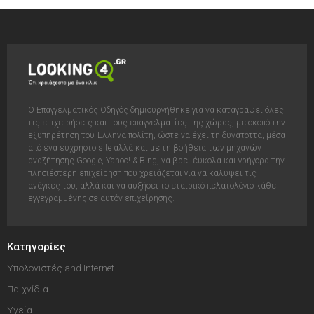
Ο Επαγγελματικός Οδηγός δημιουργήθηκε για να καταγράψει όλες
τις επιχειρήσεις και τους επαγγελματίες της χώρας, με σκοπό την
εξυπηρέτηση του Έλληνα πολίτη, ώστε να έχει τη δυνατόττα, μέσα
από ένα εύχρηστο site αλλά και με τη βοήθεια των μηχανών
αναζήτησης Google, Yahoo! & Bing, να βρει έυκολα και γρήγορα την
πλησιέστερη επιχείρηση που χρειάζεται για να καλύψει τις
ανάγκες του, αλλά και να αυξήσει το εταιρικό πελατολόγιο κάθε
εγγεγραμμένης σε αυτόν επιχείρησης.
Κατηγορίες
Υπολογιστές and Internet
Παιχνίδια
Υγεία