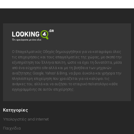
Ο Επαγγελματικός Οδηγός δημιουργήθηκε για να καταγράψει όλες
τις επιχειρήσεις και τους επαγγελματίες της χώρας, με σκοπό την
εξυπηρέτηση του Έλληνα πολίτη, ώστε να έχει τη δυνατόττα, μέσα
από ένα εύχρηστο site αλλά και με τη βοήθεια των μηχανών
αναζήτησης Google, Yahoo! & Bing, να βρει έυκολα και γρήγορα την
πλησιέστερη επιχείρηση που χρειάζεται για να καλύψει τις
ανάγκες του, αλλά και να αυξήσει το εταιρικό πελατολόγιο κάθε
εγγεγραμμένης σε αυτόν επιχείρησης.
Κατηγορίες
Υπολογιστές and Internet
Παιχνίδια