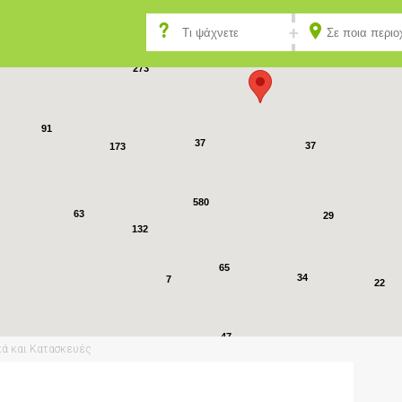
5
40
89
273
91
37
37
173
580
63
29
132
65
34
7
22
47
19
κά και Κατασκευές