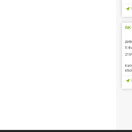
INK
ΔΗΜ
Π.Φ
210
Κατ
επι