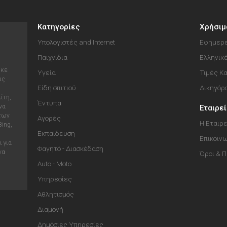
Κατηγορίες
Χρήσιμ
Υπολογιστές and Internet
Εφημερε
Παιχνίδια
Ελληνικ
ηκε
Υγεία
Τιμές Κ
ις
Είδη σπιτιού
Δικηγόρ
ίτη,
Έντυπα
να
Εταιρε
 των
Αγορές
Η Εταιρε
Bing,
Εκπαίδευση
Επικοιν
 για
Φαγητό - Διασκέδαση
να
Όροι & 
Auto - Moto
Υπηρεσίες
Αθλητισμός
Διαμονή
Δημόσιες Υπηρεσίες