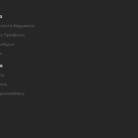
α
ύοντα Φαρμακεία
ές Πρεσβείες
αυσίμων
οι
ία
ία
ωνία
Προϋποθέσεις