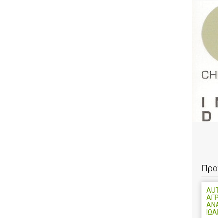
Προ
AU
ΑΓ
ΑΝ
ΙΩ