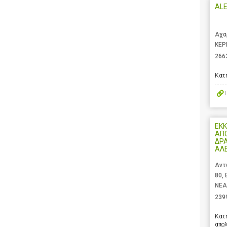
AL
Αχα
ΚΕΡ
266
Κατ
ΕΚΚ
ΑΠ
ΔΡ
ΑΛ
Αντ
80,
ΝΕΑ
239
Κατ
απο