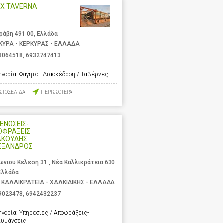
EX TAVERNA
ράβη 491 00, Ελλάδα
ΚΥΡΑ - ΚΕΡΚΥΡΑΣ - ΕΛΛΑΔΑ
3064518
,
6932747413
ηγορία:
Φαγητό - Διασκέδαση / Ταβέρνες
ΙΣΤΟΣΕΛΙΔΑ
ΠΕΡΙΣΣΟΤΕΡΑ
ΕΝΩΣΕΙΣ-
ΟΦΡΑΞΕΙΣ
ΑΚΟΥΔΗΣ
ΕΞΑΝΔΡΟΣ
ωνιου Κελεση 31 , Νέα Καλλικράτεια 630
 Ελλάδα
 ΚΑΛΛΙΚΡΑΤΕΙΑ - ΧΑΛΚΙΔΙΚΗΣ - ΕΛΛΑΔΑ
9023478
,
6942432237
ηγορία:
Υπηρεσίες / Αποφράξεις-
λυμάνσεις