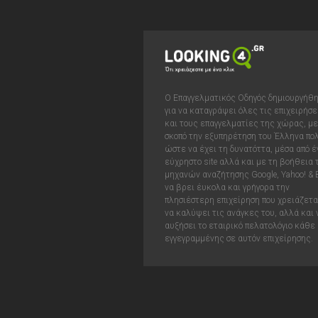
Ο Επαγγελματικός Οδηγός δημιουργήθ
για να καταγράψει όλες τις επιχειρήσε
και τους επαγγελματίες της χώρας, με
σκοπό την εξυπηρέτηση του Έλληνα πολ
ώστε να έχει τη δυνατόττα, μέσα από έ
εύχρηστο site αλλά και με τη βοήθεια
μηχανών αναζήτησης Google, Yahoo! & 
να βρει έυκολα και γρήγορα την
πλησιέστερη επιχείρηση που χρειάζεται
να καλύψει τις ανάγκες του, αλλά και 
αυξήσει το εταιρικό πελατολόγιο κάθε
εγγεγραμμένης σε αυτόν επιχείρησης.