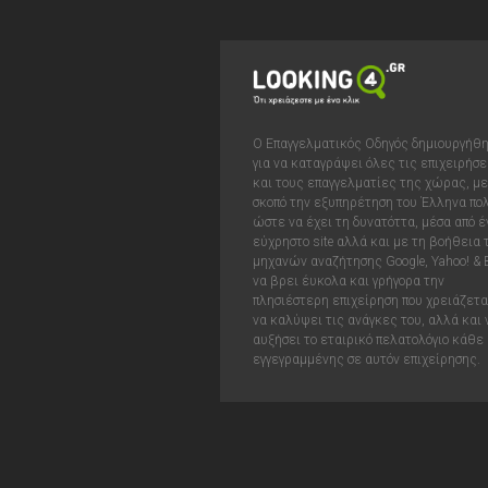
Ο Επαγγελματικός Οδηγός δημιουργήθ
για να καταγράψει όλες τις επιχειρήσε
και τους επαγγελματίες της χώρας, με
σκοπό την εξυπηρέτηση του Έλληνα πολ
ώστε να έχει τη δυνατόττα, μέσα από έ
εύχρηστο site αλλά και με τη βοήθεια
μηχανών αναζήτησης Google, Yahoo! & 
να βρει έυκολα και γρήγορα την
πλησιέστερη επιχείρηση που χρειάζεται
να καλύψει τις ανάγκες του, αλλά και 
αυξήσει το εταιρικό πελατολόγιο κάθε
εγγεγραμμένης σε αυτόν επιχείρησης.