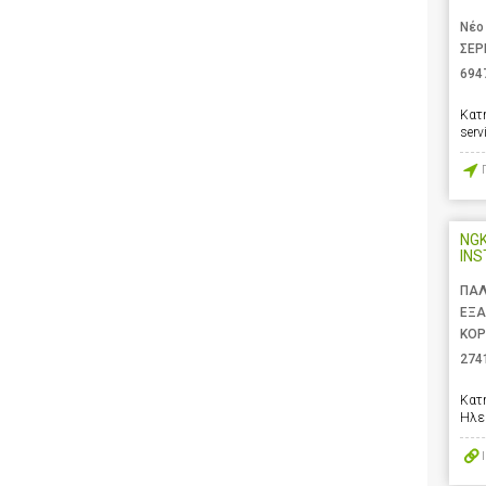
Νέο
ΣΕΡ
694
Κατ
serv
NGK
IN
ΠΑΛ
ΕΞΑ
ΚΟΡ
274
Κατ
Ηλε