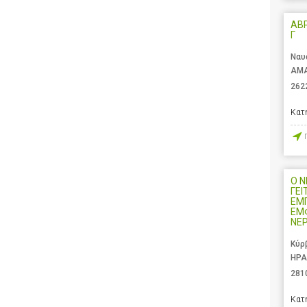
ΑΒ
Γ
Ναυ
ΑΜΑ
262
Κατ
Ο 
ΓΕΙ
ΕΜ
ΕΜ
ΝΕ
Κύρ
ΗΡΑ
281
Κατ