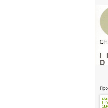
Προ
ΜΑ
| Ψ
ΣΕ