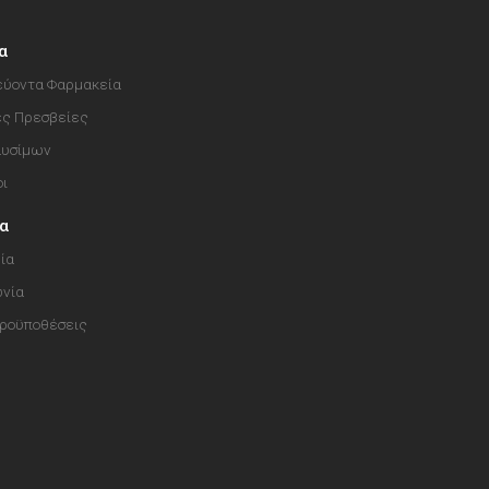
α
ύοντα Φαρμακεία
ές Πρεσβείες
αυσίμων
οι
ία
ία
ωνία
Προϋποθέσεις