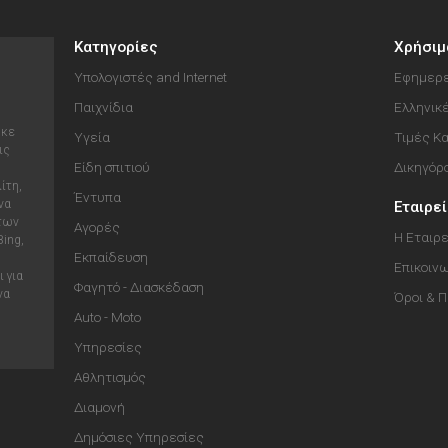
Κατηγορίες
Χρήσιμ
Υπολογιστές and Internet
Εφημερε
Παιχνίδια
Ελληνικ
ηκε
Υγεία
Τιμές Κ
ις
Είδη σπιτιού
Δικηγόρ
ίτη,
Έντυπα
να
Εταιρε
 των
Αγορές
Η Εταιρε
Bing,
Εκπαίδευση
Επικοιν
 για
Φαγητό - Διασκέδαση
να
Όροι & 
Auto - Moto
Υπηρεσίες
Αθλητισμός
Διαμονή
Δημόσιες Υπηρεσίες