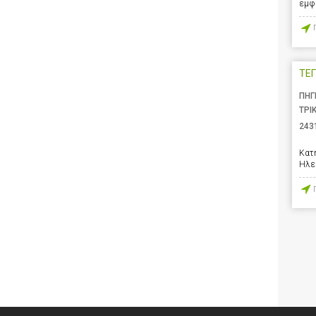
εμφ
ΤΕΓ
ΠΗΓ
ΤΡΙ
243
Κατ
Ηλε