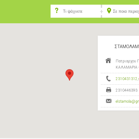
ΣΤΑΜΟΛΑΜΠ
Πατριαρχου Γ
ΚΑΛΑΜΑΡΙΑ 
2310431312
,
2310446393
elstamola@g