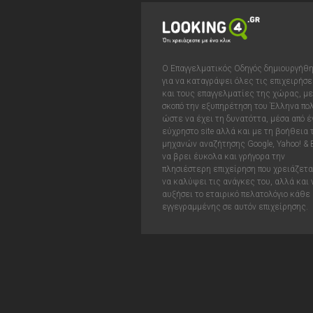
Ο Επαγγελματικός Οδηγός δημιουργήθ
για να καταγράψει όλες τις επιχειρήσε
και τους επαγγελματίες της χώρας, με
σκοπό την εξυπηρέτηση του Έλληνα πολ
ώστε να έχει τη δυνατόττα, μέσα από έ
εύχρηστο site αλλά και με τη βοήθεια
μηχανών αναζήτησης Google, Yahoo! & 
να βρει έυκολα και γρήγορα την
πλησιέστερη επιχείρηση που χρειάζεται
να καλύψει τις ανάγκες του, αλλά και 
αυξήσει το εταιρικό πελατολόγιο κάθε
εγγεγραμμένης σε αυτόν επιχείρησης.