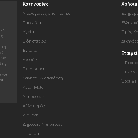
Κατηγορίες
Χρήσιμ
Υπολογιστές and Internet
Εφημερε
Παιχνίδια
Ελληνικ
ηκε
Υγεία
Τιμές Κ
ις
Είδη σπιτιού
Δικηγόρ
ίτη,
Έντυπα
να
Εταιρε
 των
Αγορές
Η Εταιρε
Bing,
Εκπαίδευση
Επικοιν
 για
Φαγητό - Διασκέδαση
να
Όροι & 
Auto - Moto
Υπηρεσίες
Αθλητισμός
Διαμονή
Δημόσιες Υπηρεσίες
Τρόφιμα