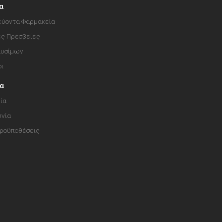
α
ύοντα Φαρμακεία
ές Πρεσβείες
αυσίμων
οι
ία
ία
ωνία
Προϋποθέσεις