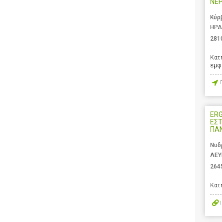
ΝΕ
Κύρ
ΗΡΑ
281
Κατ
εμφ
ERG
ΕΣΤ
ΠΑ
Νυδ
ΛΕΥ
264
Κατ