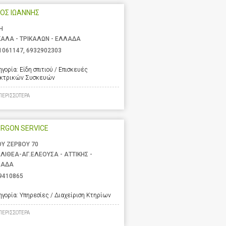
ΟΣ ΙΩΑΝΝΗΣ
Η
ΚΑΛΑ - ΤΡΙΚΑΛΩΝ - ΕΛΛΑΔΑ
1061147
,
6932902303
ηγορία:
Είδη σπιτιού / Επισκευές
κτρικών Συσκευών
ΠΕΡΙΣΣΟΤΕΡΑ
RGON SERVICE
ΟΥ ΖΕΡΒΟΥ 70
ΛΙΘΕΑ-ΑΓ.ΕΛΕΟΥΣΑ - ΑΤΤΙΚΗΣ -
ΛΑΔΑ
9410865
ηγορία:
Υπηρεσίες / Διαχείριση Κτηρίων
ΠΕΡΙΣΣΟΤΕΡΑ