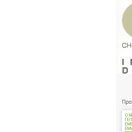
Προ
Ο 
ΓΕΙ
ΕΜ
ΕΜ