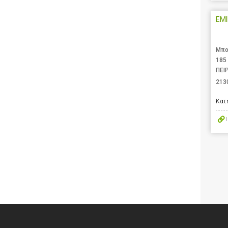
EMI
Μπο
185
ΠΕΙ
213
Κατ