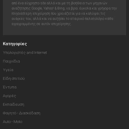
από ένα εύχρηστο site αλλά και με τη βοήθεια των μηχανών
αναζήτησης Google, Yahoo! & Bing, να βρει έυκολα και γρήγορα την
πλησιέστερη επιχείρηση που χρειάζεται για να καλύψει τις
ανάγκες του, αλλά και να αυξήσει το εταιρικό πελατολόγιο κάθε
εγγεγραμμένης σε αυτόν επιχείρησης.
Κατηγορίες
Υπολογιστές and Internet
Παιχνίδια
Υγεία
Είδη σπιτιού
Έντυπα
Αγορές
Εκπαίδευση
Φαγητό - Διασκέδαση
Auto - Moto