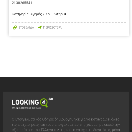
2130265541
Κατηγορία:
Αγορές / Κομμωτήρια
ΙΣΤΟΣΕΛΙΔΑ
ΠΕΡΙΣΣΟΤΕΡΑ
Ο Επαγγελματικός Οδηγός δημιουργήθηκε για να καταγράψει όλες
τις επιχειρήσεις και τους επαγγελματίες της χώρας, με σκοπό την
εξυπηρέτηση του Έλληνα πολίτη, ώστε να έχει τη δυνατόττα, μέσα