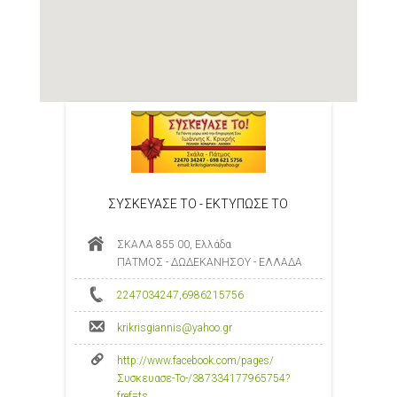
ΣΥΣΚΕΥΑΣΕ ΤΟ - ΕΚΤΥΠΩΣΕ ΤΟ
ΣΚΑΛΑ 855 00, Ελλάδα
ΠΑΤΜΟΣ - ΔΩΔΕΚΑΝΗΣΟΥ - ΕΛΛΑΔΑ
2247034247
,
6986215756
krikrisgiannis@yahoo.gr
http://www.facebook.com/pages/
Συσκευασε-Το-/387334177965754?
fref=ts