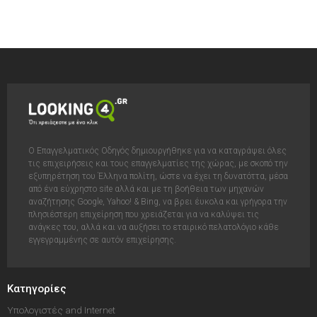
Ο Επαγγελματικός Οδηγός δημιουργήθηκε για να καταγράψει όλες
τις επιχειρήσεις και τους επαγγελματίες της χώρας, με σκοπό την
εξυπηρέτηση του Έλληνα πολίτη, ώστε να έχει τη δυνατόττα, μέσα
από ένα εύχρηστο site αλλά και με τη βοήθεια των μηχανών
αναζήτησης Google, Yahoo! & Bing, να βρει έυκολα και γρήγορα την
πλησιέστερη επιχείρηση που χρειάζεται για να καλύψει τις
ανάγκες του, αλλά και να αυξήσει το εταιρικό πελατολόγιο κάθε
εγγεγραμμένης σε αυτόν επιχείρησης.
Κατηγορίες
Υπολογιστές and Internet