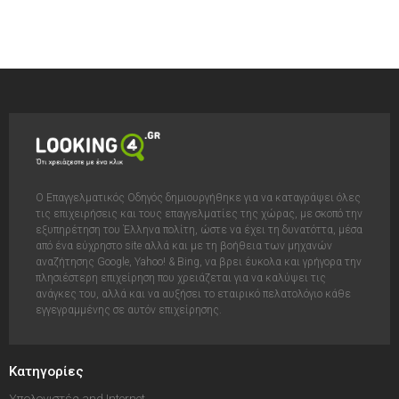
Ο Επαγγελματικός Οδηγός δημιουργήθηκε για να καταγράψει όλες
τις επιχειρήσεις και τους επαγγελματίες της χώρας, με σκοπό την
εξυπηρέτηση του Έλληνα πολίτη, ώστε να έχει τη δυνατόττα, μέσα
από ένα εύχρηστο site αλλά και με τη βοήθεια των μηχανών
αναζήτησης Google, Yahoo! & Bing, να βρει έυκολα και γρήγορα την
πλησιέστερη επιχείρηση που χρειάζεται για να καλύψει τις
ανάγκες του, αλλά και να αυξήσει το εταιρικό πελατολόγιο κάθε
εγγεγραμμένης σε αυτόν επιχείρησης.
Κατηγορίες
Υπολογιστές and Internet