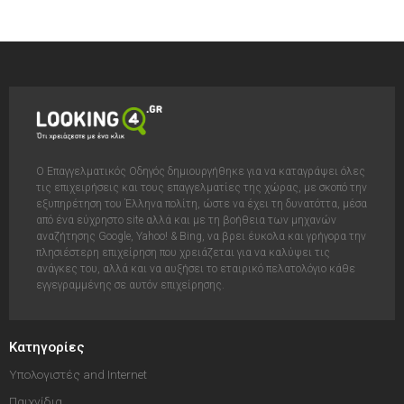
Ο Επαγγελματικός Οδηγός δημιουργήθηκε για να καταγράψει όλες
τις επιχειρήσεις και τους επαγγελματίες της χώρας, με σκοπό την
εξυπηρέτηση του Έλληνα πολίτη, ώστε να έχει τη δυνατόττα, μέσα
από ένα εύχρηστο site αλλά και με τη βοήθεια των μηχανών
αναζήτησης Google, Yahoo! & Bing, να βρει έυκολα και γρήγορα την
πλησιέστερη επιχείρηση που χρειάζεται για να καλύψει τις
ανάγκες του, αλλά και να αυξήσει το εταιρικό πελατολόγιο κάθε
εγγεγραμμένης σε αυτόν επιχείρησης.
Κατηγορίες
Υπολογιστές and Internet
Παιχνίδια