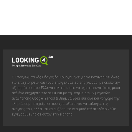
Ο Επαγγελματικός Οδηγός δημιουργήθηκε για να καταγράψει όλες
τις επιχειρήσεις και τους επαγγελματίες της χώρας, με σκοπό την
εξυπηρέτηση του Έλληνα πολίτη, ώστε να έχει τη δυνατόττα, μέσα
από ένα εύχρηστο site αλλά και με τη βοήθεια των μηχανών
αναζήτησης Google, Yahoo! & Bing, να βρει έυκολα και γρήγορα την
πλησιέστερη επιχείρηση που χρειάζεται για να καλύψει τις
ανάγκες του, αλλά και να αυξήσει το εταιρικό πελατολόγιο κάθε
εγγεγραμμένης σε αυτόν επιχείρησης.