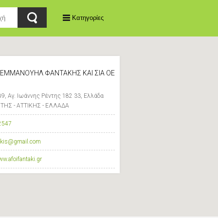
Κατηγορίες
 ΕΜΜΑΝΟΥΗΛ ΦΑΝΤΑΚΗΣ ΚΑΙ ΣΙΑ ΟΕ
89, Αγ. Ιωάννης Ρέντης 182 33, Ελλάδα
ΝΤΗΣ - ΑΤΤΙΚΗΣ - ΕΛΛΑΔΑ
2547
takis@gmail.com
ww.afoifantaki.gr