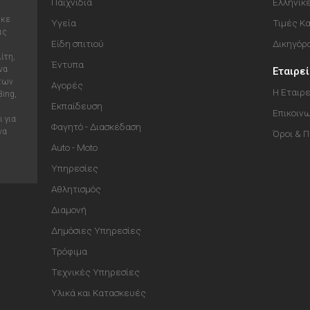
Παιχνίδια
Ελληνικ
ηκε
Υγεία
Τιμές Κ
ις
Είδη σπιτιού
Δικηγόρ
ίτη,
Έντυπα
να
Εταιρε
 των
Αγορές
Η Εταιρε
Bing,
Εκπαίδευση
Επικοιν
 για
Φαγητό - Διασκέδαση
να
Όροι & 
Auto - Moto
Υπηρεσίες
Αθλητισμός
Διαμονή
Δημόσιες Υπηρεσίες
Τρόφιμα
Τεχνικές Υπηρεσίες
Υλικά και Κατασκευές