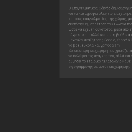
Ο Επαγγελματικός Οδηγός δημιουργήθ
για να καταγράψει όλες τις επιχειρήσε
και τους επαγγελματίες της χώρας, με
σκοπό την εξυπηρέτηση του Έλληνα πολ
ώστε να έχει τη δυνατόττα, μέσα από έ
εύχρηστο site αλλά και με τη βοήθεια
μηχανών αναζήτησης Google, Yahoo! & 
να βρει έυκολα και γρήγορα την
πλησιέστερη επιχείρηση που χρειάζεται
να καλύψει τις ανάγκες του, αλλά και 
αυξήσει το εταιρικό πελατολόγιο κάθε
εγγεγραμμένης σε αυτόν επιχείρησης.