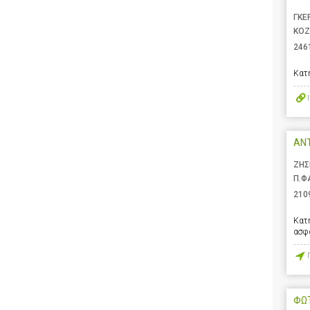
ΓΚΕ
ΚΟΖ
246
Κατ
AN
ΖΗΣ
Π.Φ
210
Κατ
ασφ
ΦΩ