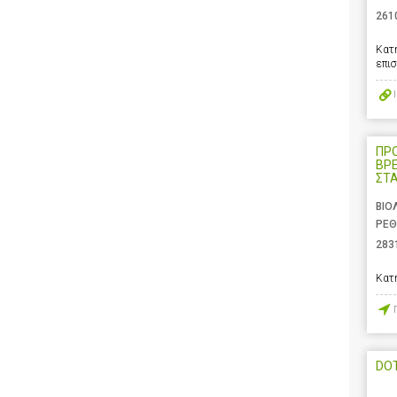
261
Κατ
επι
ΠΡ
ΒΡ
ΣΤ
ΒΙΟ
ΡΕΘ
283
Κατ
DOT