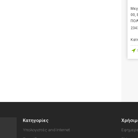
Μεγ
00,
ΠΟΛ
234
Κατ
Κατηγορίες
Χρήσιμ
Υπολογιστές and Internet
Εφημερε