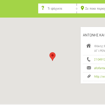
ΑΝΤΩΝΗΣ ΚΑΙ
Ιθάκης 
ΑΓ.Ι.ΡΕ
210491
afoifan
http://w