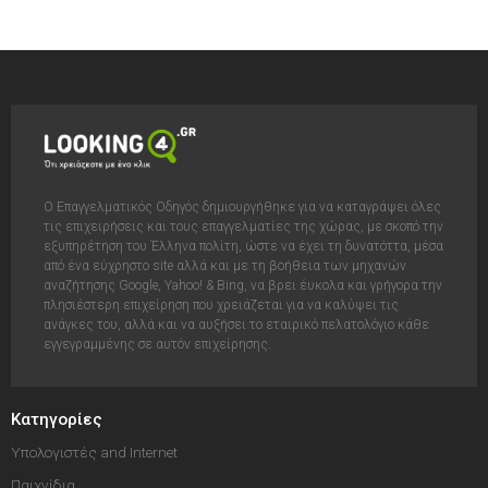
Ο Επαγγελματικός Οδηγός δημιουργήθηκε για να καταγράψει όλες
τις επιχειρήσεις και τους επαγγελματίες της χώρας, με σκοπό την
εξυπηρέτηση του Έλληνα πολίτη, ώστε να έχει τη δυνατόττα, μέσα
από ένα εύχρηστο site αλλά και με τη βοήθεια των μηχανών
αναζήτησης Google, Yahoo! & Bing, να βρει έυκολα και γρήγορα την
πλησιέστερη επιχείρηση που χρειάζεται για να καλύψει τις
ανάγκες του, αλλά και να αυξήσει το εταιρικό πελατολόγιο κάθε
εγγεγραμμένης σε αυτόν επιχείρησης.
Κατηγορίες
Υπολογιστές and Internet
Παιχνίδια