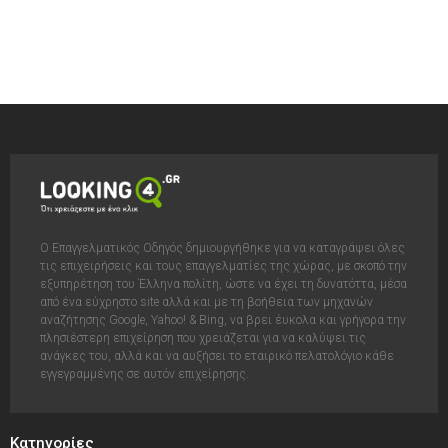
Ο Επαγγελματικός Οδηγός δημιουργήθηκε για να καταγράψει όλες
τις επιχειρήσεις και τους επαγγελματίες της χώρας, με σκοπό την
εξυπηρέτηση του Έλληνα πολίτη, ώστε να έχει τη δυνατόττα, μέσα
από ένα εύχρηστο site αλλά και με τη βοήθεια των μηχανών
αναζήτησης Google, Yahoo! & Bing, να βρει έυκολα και γρήγορα την
πλησιέστερη επιχείρηση που χρειάζεται για να καλύψει τις
ανάγκες του, αλλά και να αυξήσει το εταιρικό πελατολόγιο κάθε
εγγεγραμμένης σε αυτόν επιχείρησης.
Κατηγορίες