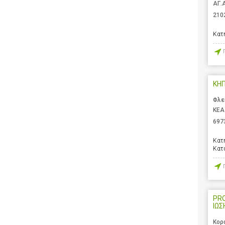
ΑΓ.
210
Κατ
ΚΗΠ
Φλε
ΚΕΑ
697
Κατ
Κατ
PR
ΙΩΣ
Κορ