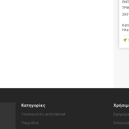
ΠΗΓ
ΤΡΙ
243
Κατ
Ηλε
Κατηγορίες
Χρήσιμ
Υπολογιστές and Internet
Εφημερε
Παιχνίδια
Ελληνικ