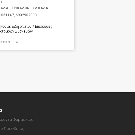
Η
ΚΑΛΑ - ΤΡΙΚΑΛΩΝ - ΕΛΛΑΔΑ
1061147
,
6932902303
ηγορία:
Είδη σπιτιού / Επισκευές
κτρικών Συσκευών
ΠΕΡΙΣΣΟΤΕΡΑ
α
ύοντα Φαρμακεία
ές Πρεσβείες