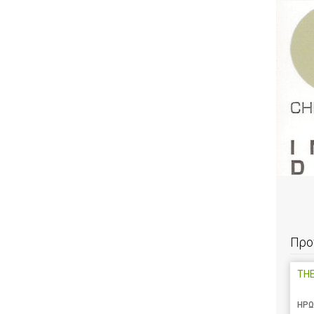
Προ
TH
ΗΡΩ