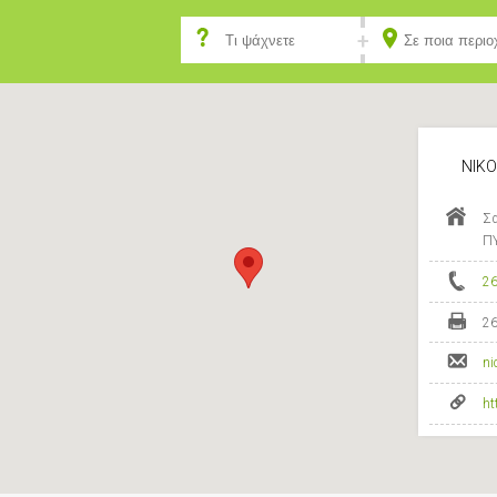
ΝΙΚΟ
Σα
Π
2
2
ni
ht