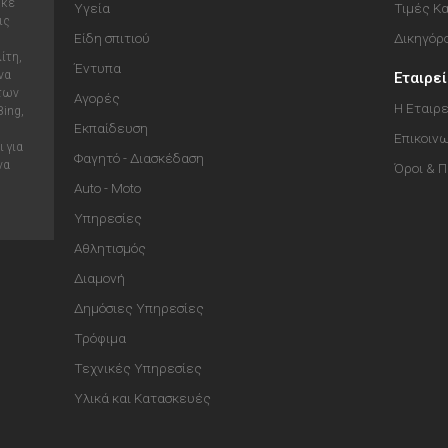
ηκε
Υγεία
Τιμές Κ
ις
Είδη σπιτιού
Δικηγόρ
ίτη,
Έντυπα
να
Εταιρε
 των
Αγορές
Η Εταιρε
Bing,
Εκπαίδευση
Επικοιν
 για
Φαγητό - Διασκέδαση
να
Όροι & 
Auto - Moto
Υπηρεσίες
Αθλητισμός
Διαμονή
Δημόσιες Υπηρεσίες
Τρόφιμα
Τεχνικές Υπηρεσίες
Υλικά και Κατασκευές