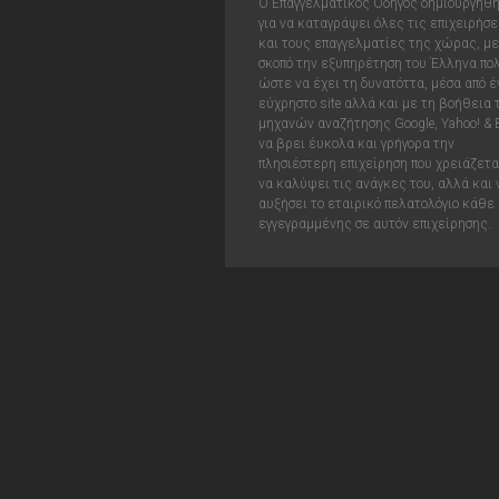
Ο Επαγγελματικός Οδηγός δημιουργήθ
για να καταγράψει όλες τις επιχειρήσε
και τους επαγγελματίες της χώρας, με
σκοπό την εξυπηρέτηση του Έλληνα πολ
ώστε να έχει τη δυνατόττα, μέσα από έ
εύχρηστο site αλλά και με τη βοήθεια
μηχανών αναζήτησης Google, Yahoo! & 
να βρει έυκολα και γρήγορα την
πλησιέστερη επιχείρηση που χρειάζεται
να καλύψει τις ανάγκες του, αλλά και 
αυξήσει το εταιρικό πελατολόγιο κάθε
εγγεγραμμένης σε αυτόν επιχείρησης.