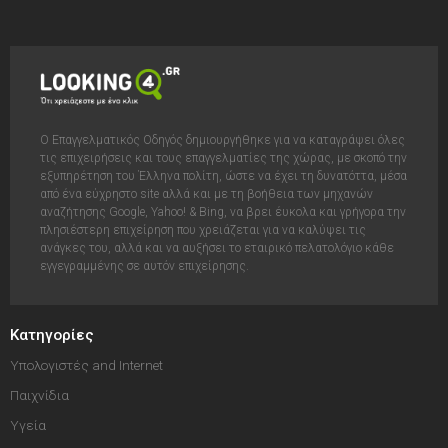
Ο Επαγγελματικός Οδηγός δημιουργήθηκε για να καταγράψει όλες
τις επιχειρήσεις και τους επαγγελματίες της χώρας, με σκοπό την
εξυπηρέτηση του Έλληνα πολίτη, ώστε να έχει τη δυνατόττα, μέσα
από ένα εύχρηστο site αλλά και με τη βοήθεια των μηχανών
αναζήτησης Google, Yahoo! & Bing, να βρει έυκολα και γρήγορα την
πλησιέστερη επιχείρηση που χρειάζεται για να καλύψει τις
ανάγκες του, αλλά και να αυξήσει το εταιρικό πελατολόγιο κάθε
εγγεγραμμένης σε αυτόν επιχείρησης.
Κατηγορίες
Υπολογιστές and Internet
Παιχνίδια
Υγεία