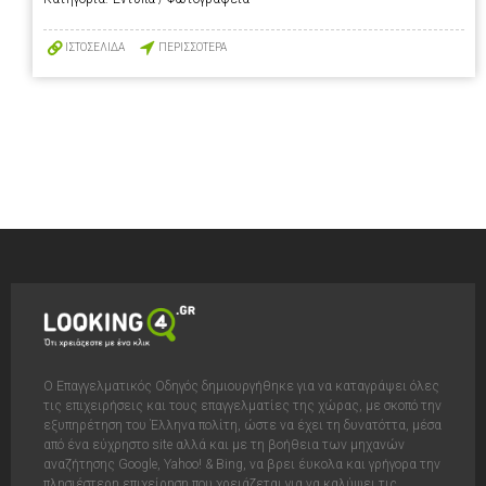
ΙΣΤΟΣΕΛΙΔΑ
ΠΕΡΙΣΣΟΤΕΡΑ
Ο Επαγγελματικός Οδηγός δημιουργήθηκε για να καταγράψει όλες
τις επιχειρήσεις και τους επαγγελματίες της χώρας, με σκοπό την
εξυπηρέτηση του Έλληνα πολίτη, ώστε να έχει τη δυνατόττα, μέσα
από ένα εύχρηστο site αλλά και με τη βοήθεια των μηχανών
αναζήτησης Google, Yahoo! & Bing, να βρει έυκολα και γρήγορα την
πλησιέστερη επιχείρηση που χρειάζεται για να καλύψει τις