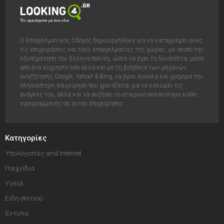
Ο Επαγγελματικός Οδηγός δημιουργήθηκε για να καταγράψει όλες
τις επιχειρήσεις και τους επαγγελματίες της χώρας, με σκοπό την
εξυπηρέτηση του Έλληνα πολίτη, ώστε να έχει τη δυνατόττα, μέσα
από ένα εύχρηστο site αλλά και με τη βοήθεια των μηχανών
αναζήτησης Google, Yahoo! & Bing, να βρει έυκολα και γρήγορα την
πλησιέστερη επιχείρηση που χρειάζεται για να καλύψει τις
ανάγκες του, αλλά και να αυξήσει το εταιρικό πελατολόγιο κάθε
εγγεγραμμένης σε αυτόν επιχείρησης.
Κατηγορίες
Υπολογιστές and Internet
Παιχνίδια
Υγεία
Είδη σπιτιού
Έντυπα