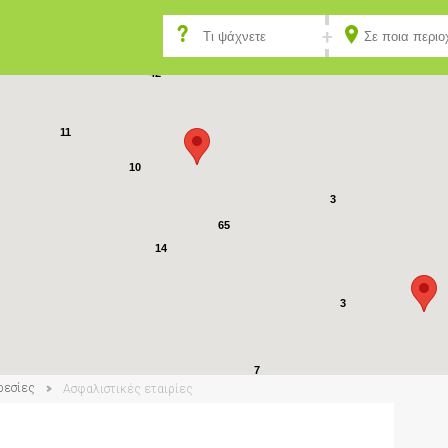
5
42
11
10
3
65
14
3
7
ρεσίες
Ασφαλιστικές εταιρίες