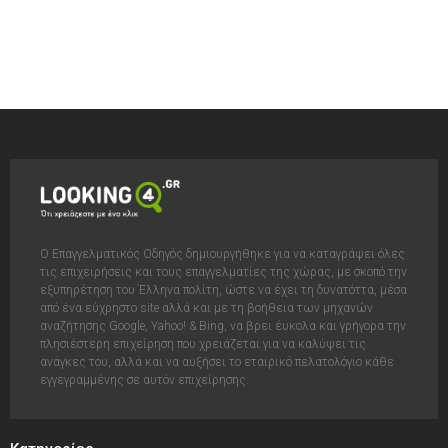
Ο Επαγγελματικός Οδηγός δημιουργήθηκε για να καταγράψει όλες
τις επιχειρήσεις και τους επαγγελματίες της χώρας, με σκοπό την
εξυπηρέτηση του Έλληνα πολίτη, ώστε να έχει τη δυνατόττα, μέσα
από ένα εύχρηστο site αλλά και με τη βοήθεια των μηχανών
αναζήτησης Google, Yahoo! & Bing, να βρει έυκολα και γρήγορα την
πλησιέστερη επιχείρηση που χρειάζεται για να καλύψει τις
ανάγκες του, αλλά και να αυξήσει το εταιρικό πελατολόγιο κάθε
εγγεγραμμένης σε αυτόν επιχείρησης.