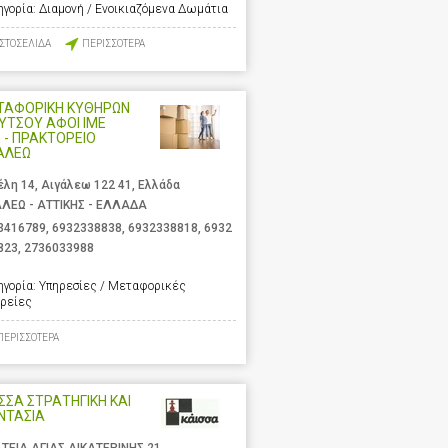
ηγορία:
Διαμονή / Ενοικιαζόμενα Δωμάτια
ΙΣΤΟΣΕΛΙΔΑ
ΠΕΡΙΣΣΟΤΕΡΑ
ΤΑΦΟΡΙΚΗ ΚΥΘΗΡΩΝ
ΛΥΤΣΟΥ ΑΦΟΙ ΙΜΕ
 - ΠΡΑΚΤΟΡΕΙΟ
ΑΛΕΩ
έλη 14, Αιγάλεω 122 41, Ελλάδα
ΑΛΕΩ - ΑΤΤΙΚΗΣ - ΕΛΛΑΔΑ
3416789
,
6932338838
,
6932338818
,
6932
823
,
2736033988
ηγορία:
Υπηρεσίες / Μεταφορικές
ιρείες
ΠΕΡΙΣΣΟΤΕΡΑ
ΣΣΑ ΣΤΡΑΤΗΓΙΚΗ ΚΑΙ
ΝΤΑΣΙΑ