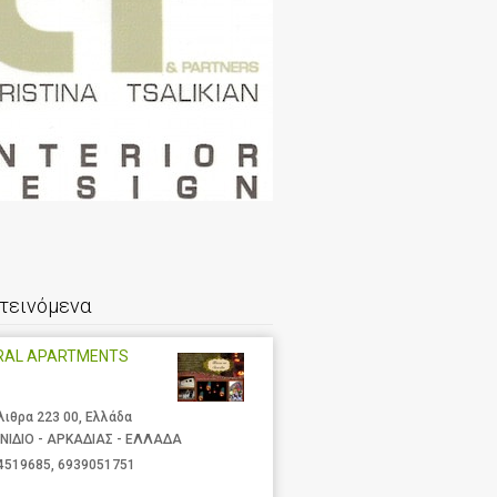
τεινόμενα
RAL APARTMENTS
λιθρα 223 00, Ελλάδα
ΝΙΔΙΟ - ΑΡΚΑΔΙΑΣ - ΕΛΛΑΔΑ
4519685
,
6939051751