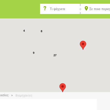
4
20
4
8
9
27
ρεσίες
Βιομηχανίες