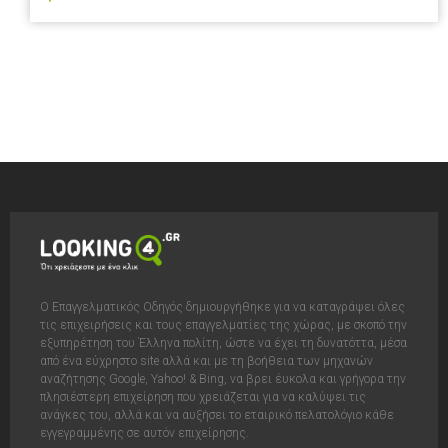
Ο Επαγγελματικός Οδηγός δημιουργήθηκε για να καταγράψει όλες
τις επιχειρήσεις και τους επαγγελματίες της χώρας, με σκοπό την
εξυπηρέτηση του Έλληνα πολίτη, ώστε να έχει τη δυνατόττα, μέσα
από ένα εύχρηστο site αλλά και με τη βοήθεια των μηχανών
αναζήτησης Google, Yahoo! & Bing, να βρει έυκολα και γρήγορα την
πλησιέστερη επιχείρηση που χρειάζεται για να καλύψει τις
ανάγκες του, αλλά και να αυξήσει το εταιρικό πελατολόγιο κάθε
εγγεγραμμένης σε αυτόν επιχείρησης.