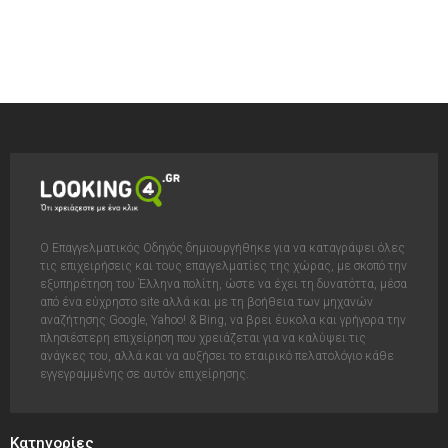
Ο Επαγγελματικός Οδηγός δημιουργήθηκε για να καταγράψει όλες
τις επιχειρήσεις και τους επαγγελματίες της χώρας, με σκοπό την
εξυπηρέτηση του Έλληνα πολίτη, ώστε να έχει τη δυνατόττα, μέσα
από ένα εύχρηστο site αλλά και με τη βοήθεια των μηχανών
αναζήτησης Google, Yahoo! & Bing, να βρει έυκολα και γρήγορα την
πλησιέστερη επιχείρηση που χρειάζεται για να καλύψει τις
ανάγκες του, αλλά και να αυξήσει το εταιρικό πελατολόγιο κάθε
εγγεγραμμένης σε αυτόν επιχείρησης.
Κατηγορίες