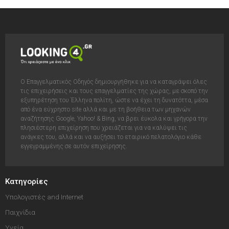
Ο Επαγγελματικός Οδηγός δημιουργήθηκε για να καταγράψει όλες
τις επιχειρήσεις και τους επαγγελματίες της χώρας, με σκοπό την
εξυπηρέτηση του Έλληνα πολίτη, ώστε να έχει τη δυνατόττα, μέσα
από ένα εύχρηστο site αλλά και με τη βοήθεια των μηχανών
αναζήτησης Google, Yahoo! & Bing, να βρει έυκολα και γρήγορα την
πλησιέστερη επιχείρηση που χρειάζεται για να καλύψει τις
ανάγκες του, αλλά και να αυξήσει το εταιρικό πελατολόγιο κάθε
εγγεγραμμένης σε αυτόν επιχείρησης.
Κατηγορίες
Υπολογιστές and Internet
Παιχνίδια
Υγεία