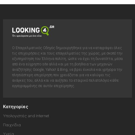
Ο Επαγγελματικός Οδηγός δημιουργήθηκε για να καταγράψει όλες
τις επιχειρήσεις και τους επαγγελματίες της χώρας, με σκοπό την
εξυπηρέτηση του Έλληνα πολίτη, ώστε να έχει τη δυνατόττα, μέσα
από ένα εύχρηστο site αλλά και με τη βοήθεια των μηχανών
αναζήτησης Google, Yahoo! & Bing, να βρει έυκολα και γρήγορα την
πλησιέστερη επιχείρηση που χρειάζεται για να καλύψει τις
ανάγκες του, αλλά και να αυξήσει το εταιρικό πελατολόγιο κάθε
εγγεγραμμένης σε αυτόν επιχείρησης.
Κατηγορίες
Υπολογιστές and Internet
Παιχνίδια
Υγεία