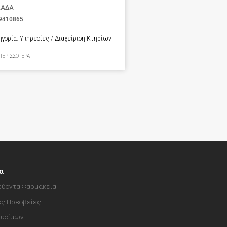
ΛΑΔΑ
9410865
ηγορία:
Υπηρεσίες / Διαχείριση Κτηρίων
ΠΕΡΙΣΣΟΤΕΡΑ
α
ύοντα Φαρμακεία
ές Πρεσβείες
αυσίμων