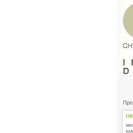
Προ
ENE
ΝΙΚ
ΚΑΛ