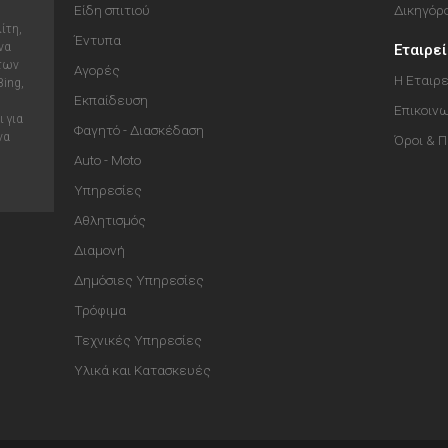
Είδη σπιτιού
Δικηγόρ
ίτη,
Έντυπα
να
Εταιρε
 των
Αγορές
Η Εταιρε
Bing,
Εκπαίδευση
Επικοιν
 για
Φαγητό - Διασκέδαση
να
Όροι & 
Auto - Moto
Υπηρεσίες
Αθλητισμός
Διαμονή
Δημόσιες Υπηρεσίες
Τρόφιμα
Τεχνικές Υπηρεσίες
Υλικά και Κατασκευές