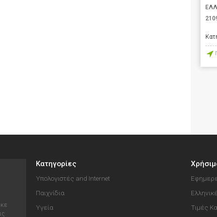
ΕΛ
210
Κατ
Κατηγορίες
Χρήσιμ
Υπολογιστές and Internet
Εφημερε
Παιχνίδια
Ελληνικ
ηκε
Υγεία
Τιμές Κ
ις