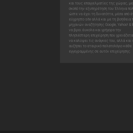
και τους επαγγελματίες της χώρας, με
σκοπό την εξυπηρέτηση του Έλληνα πολ
ώστε να έχει τη δυνατόττα, μέσα από έ
εύχρηστο site αλλά και με τη βοήθεια
μηχανών αναζήτησης Google, Yahoo! & 
να βρει έυκολα και γρήγορα την
πλησιέστερη επιχείρηση που χρειάζεται
να καλύψει τις ανάγκες του, αλλά και 
αυξήσει το εταιρικό πελατολόγιο κάθε
εγγεγραμμένης σε αυτόν επιχείρησης.