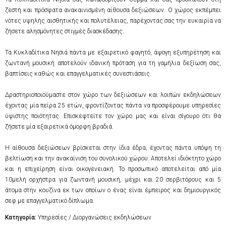
ζεστή και πρόσφατα ανακαινισμένη αίθουσα δεξιώσεων. Ο χώρος εκπέμπει
νότες υψηλής αισθητικής και πολυτέλειας, παρέχοντας σας την ευκαιρία να
ζήσετε αλησμόνητες στιγμές διασκέδασης.
Τα Κυκλαδίτικα Νησιά πάντα με εξαιρετικό φαγητό, άψογη εξυπηρέτηση και
ζωντανή μουσική αποτελούν ιδανική πρόταση για τη γαμήλια δεξίωση σας,
βαπτίσεις καθώς και επαγγελματικές συνεστιάσεις.
Δραστηριοποιούμαστε στον χώρο των δεξιώσεων και λοιπών εκδηλώσεων
έχοντας μία πείρα 25 ετών, φροντίζοντας πάντα να προσφέρουμε υπηρεσίες
ύψιστης ποιότητας. Επισκεφτείτε τον χώρο μας και είναι σίγουρο ότι θα
ζήσετε μία εξαιρετικά όμορφη βραδιά.
Η αίθουσα δεξιώσεων βρίσκεται στην ίδια έδρα, έχοντας πάντα υπόψη τη
βελτίωση και την ανακαίνιση του συνολικού χώρου. Αποτελεί ιδιόκτητο χώρο
και η επιχείρηση είναι οικογενειακή. Το προσωπικό αποτελείται από μία
10μελή ορχήστρα για ζωντανή μουσική, μέχρι και 20 σερβιτόρους και 5
άτομα στην κουζίνα εκ των οποίων ο ένας είναι έμπειρος και δημιουργικός
σεφ με επαγγελματικό δίπλωμα.
Κατηγορία:
Υπηρεσίες / Διοργανώσεις εκδηλώσεων