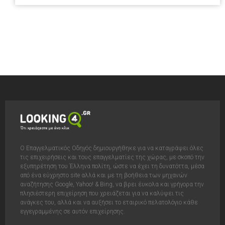
Ο Επαγγελματικός Οδηγός δημιουργήθηκε για να καταγράψει όλες
τις επιχειρήσεις και τους επαγγελματίες της χώρας, με σκοπό την
εξυπηρέτηση του Έλληνα πολίτη, ώστε να έχει τη δυνατόττα, μέσα
από ένα εύχρηστο site αλλά και με τη βοήθεια των μηχανών
αναζήτησης Google, Yahoo! & Bing, να βρει έυκολα και γρήγορα την
πλησιέστερη επιχείρηση που χρειάζεται για να καλύψει τις
ανάγκες του, αλλά και να αυξήσει το εταιρικό πελατολόγιο κάθε
εγγεγραμμένης σε αυτόν επιχείρησης.