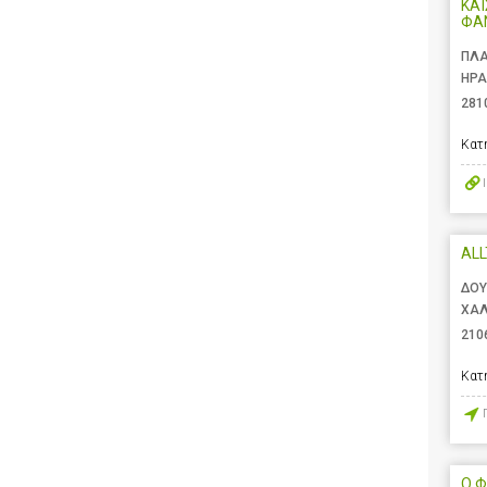
ΚΑΪ
ΦΑ
ΠΛΑ
ΗΡΑ
281
Κατ
AL
ΔΟΥ
ΧΑΛ
210
Κατ
Ο Φ