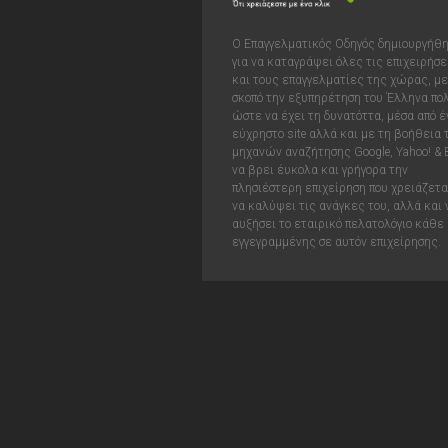
Ο Επαγγελματικός Οδηγός δημιουργήθ
για να καταγράψει όλες τις επιχειρήσε
και τους επαγγελματίες της χώρας, με
σκοπό την εξυπηρέτηση του Έλληνα πολ
ώστε να έχει τη δυνατόττα, μέσα από έ
εύχρηστο site αλλά και με τη βοήθεια
μηχανών αναζήτησης Google, Yahoo! & 
να βρει έυκολα και γρήγορα την
πλησιέστερη επιχείρηση που χρειάζεται
να καλύψει τις ανάγκες του, αλλά και 
αυξήσει το εταιρικό πελατολόγιο κάθε
εγγεγραμμένης σε αυτόν επιχείρησης.