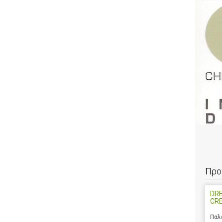
Προ
DRE
CR
Παλ