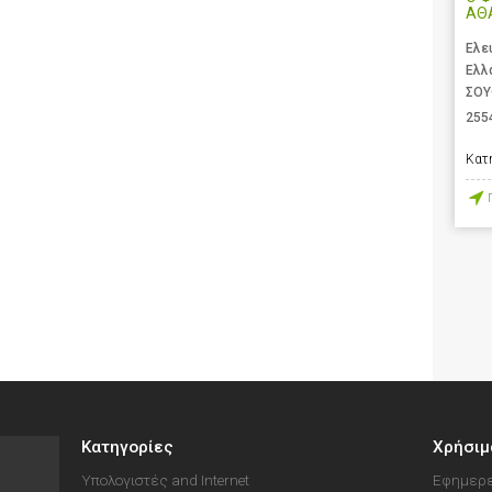
ΑΘ
Ελε
Ελλ
ΣΟΥ
255
Κατ
Κατηγορίες
Χρήσιμ
Υπολογιστές and Internet
Εφημερε