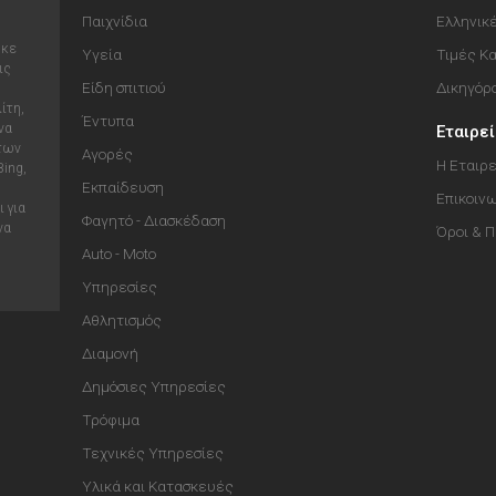
Παιχνίδια
Ελληνικ
ηκε
Υγεία
Τιμές Κ
ις
Είδη σπιτιού
Δικηγόρ
ίτη,
Έντυπα
να
Εταιρε
 των
Αγορές
Η Εταιρε
Bing,
Εκπαίδευση
Επικοιν
 για
Φαγητό - Διασκέδαση
να
Όροι & 
Auto - Moto
Υπηρεσίες
Αθλητισμός
Διαμονή
Δημόσιες Υπηρεσίες
Τρόφιμα
Τεχνικές Υπηρεσίες
Υλικά και Κατασκευές