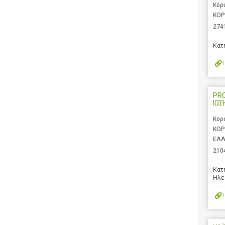
Κόρ
ΚΟΡ
274
Κατ
PR
ΙΩΣ
Κορ
ΚΟΡ
ΕΛ
210
Κατ
Ηλε