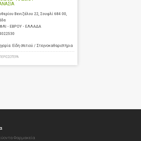
ΑΝΑΣΙΑ
υθερίου Βενιζέλου 22, Σουφλί 684 00,
άδα
ΦΛΙ - ΕΒΡΟΥ - ΕΛΛΑΔΑ
4022530
ηγορία:
Είδη σπιτιού / Στεγνοκαθαριστήρια
ΠΕΡΙΣΣΟΤΕΡΑ
α
ύοντα Φαρμακεία