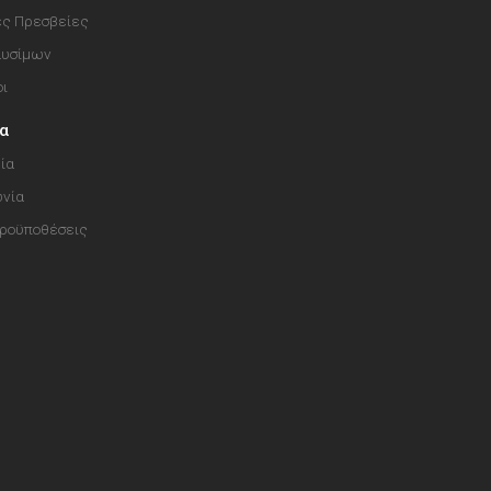
ές Πρεσβείες
αυσίμων
οι
ία
ία
ωνία
Προϋποθέσεις