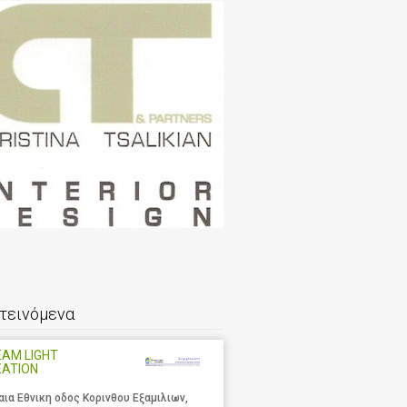
τεινόμενα
AM LIGHT
EATION
αια Εθνικη οδος Κορινθου Εξαμιλιων,