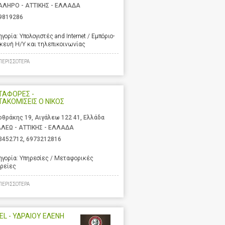
ΑΛΗΡΟ - ΑΤΤΙΚΗΣ - ΕΛΛΑΔΑ
9819286
ηγορία:
Υπολογιστές and Internet / Εμπόριο-
σκευή Η/Υ και τηλεπικοινωνίας
ΠΕΡΙΣΣΟΤΕΡΑ
ΤΑΦΟΡΕΣ -
ΑΚΟΜΙΣΕΙΣ Ο ΝΙΚΟΣ
οθράκης 19, Αιγάλεω 122 41, Ελλάδα
ΑΛΕΩ - ΑΤΤΙΚΗΣ - ΕΛΛΑΔΑ
3452712
,
6973212816
ηγορία:
Υπηρεσίες / Μεταφορικές
ιρείες
ΠΕΡΙΣΣΟΤΕΡΑ
EL - ΥΔΡΑΙΟΥ ΕΛΕΝΗ