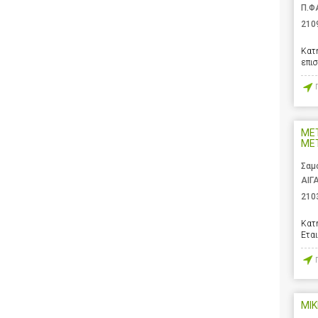
Π.Φ
210
Κατ
επι
ΜΕ
ΜΕΤ
Σαμ
ΑΙΓ
210
Κατ
Ετα
MIK