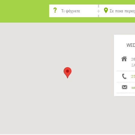
WED
2
Ξ
2
w