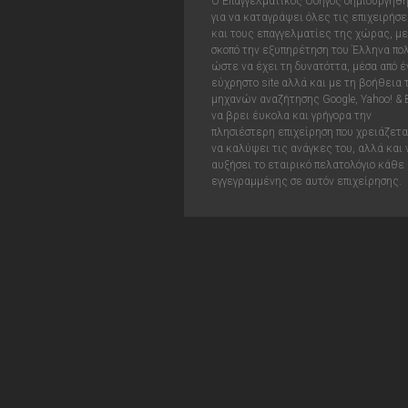
Ο Επαγγελματικός Οδηγός δημιουργήθ
για να καταγράψει όλες τις επιχειρήσε
και τους επαγγελματίες της χώρας, με
σκοπό την εξυπηρέτηση του Έλληνα πολ
ώστε να έχει τη δυνατόττα, μέσα από έ
εύχρηστο site αλλά και με τη βοήθεια
μηχανών αναζήτησης Google, Yahoo! & 
να βρει έυκολα και γρήγορα την
πλησιέστερη επιχείρηση που χρειάζεται
να καλύψει τις ανάγκες του, αλλά και 
αυξήσει το εταιρικό πελατολόγιο κάθε
εγγεγραμμένης σε αυτόν επιχείρησης.