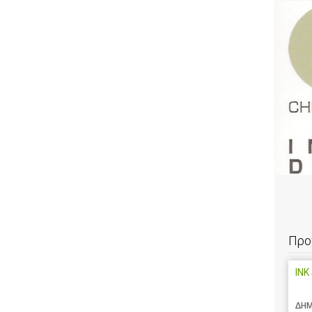
Προ
INK
ΔΗΜ