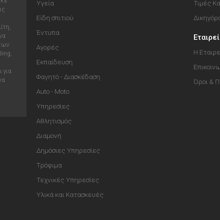
ηκε
Υγεία
Τιμές Κ
ις
Είδη σπιτιού
Δικηγόρ
ίτη,
Έντυπα
να
Εταιρε
 των
Αγορές
Η Εταιρε
Bing,
Εκπαίδευση
Επικοιν
 για
Φαγητό - Διασκέδαση
να
Όροι & 
Auto - Moto
Υπηρεσίες
Αθλητισμός
Διαμονή
Δημόσιες Υπηρεσίες
Τρόφιμα
Τεχνικές Υπηρεσίες
Υλικά και Κατασκευές