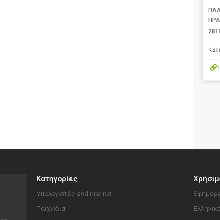
ΠΛΑ
ΗΡΑ
281
Κατ
Κατηγορίες
Χρήσιμ
Υπολογιστές and Internet
Εφημερε
Παιχνίδια
Ελληνικ