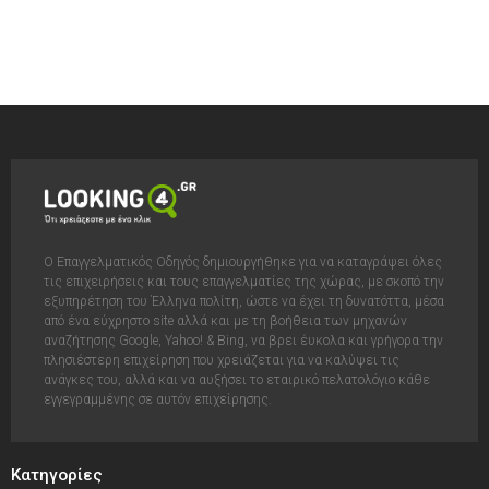
Ο Επαγγελματικός Οδηγός δημιουργήθηκε για να καταγράψει όλες
τις επιχειρήσεις και τους επαγγελματίες της χώρας, με σκοπό την
εξυπηρέτηση του Έλληνα πολίτη, ώστε να έχει τη δυνατόττα, μέσα
από ένα εύχρηστο site αλλά και με τη βοήθεια των μηχανών
αναζήτησης Google, Yahoo! & Bing, να βρει έυκολα και γρήγορα την
πλησιέστερη επιχείρηση που χρειάζεται για να καλύψει τις
ανάγκες του, αλλά και να αυξήσει το εταιρικό πελατολόγιο κάθε
εγγεγραμμένης σε αυτόν επιχείρησης.
Κατηγορίες