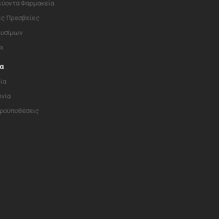
ύοντα Φαρμακεία
ές Πρεσβείες
αυσίμων
οι
ία
ία
ωνία
Προϋποθέσεις