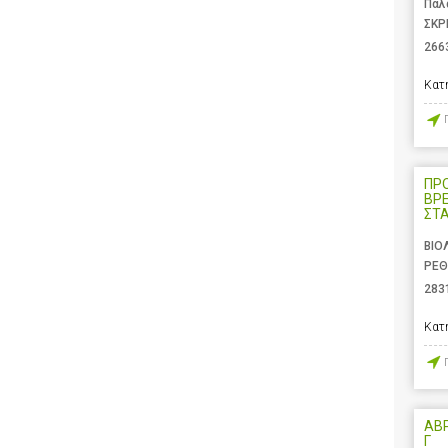
Παλ
ΣΚΡ
266
Κατ
ΠΡ
ΒΡ
ΣΤ
ΒΙΟ
ΡΕΘ
283
Κατ
ΑΒ
Γ