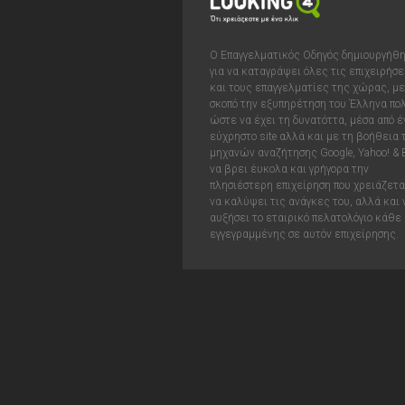
Ο Επαγγελματικός Οδηγός δημιουργήθ
για να καταγράψει όλες τις επιχειρήσε
και τους επαγγελματίες της χώρας, με
σκοπό την εξυπηρέτηση του Έλληνα πολ
ώστε να έχει τη δυνατόττα, μέσα από έ
εύχρηστο site αλλά και με τη βοήθεια
μηχανών αναζήτησης Google, Yahoo! & 
να βρει έυκολα και γρήγορα την
πλησιέστερη επιχείρηση που χρειάζεται
να καλύψει τις ανάγκες του, αλλά και 
αυξήσει το εταιρικό πελατολόγιο κάθε
εγγεγραμμένης σε αυτόν επιχείρησης.