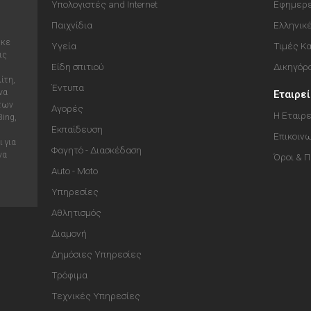
Υπολογιστές and Internet
Εφημερε
Παιχνίδια
Ελληνικ
ηκε
Υγεία
Τιμές Κ
ις
Είδη σπιτιού
Δικηγόρ
ίτη,
Έντυπα
να
Εταιρε
 των
Αγορές
Η Εταιρε
Bing,
Εκπαίδευση
Επικοιν
 για
Φαγητό - Διασκέδαση
να
Όροι & 
Auto - Moto
Υπηρεσίες
Αθλητισμός
Διαμονή
Δημόσιες Υπηρεσίες
Τρόφιμα
Τεχνικές Υπηρεσίες