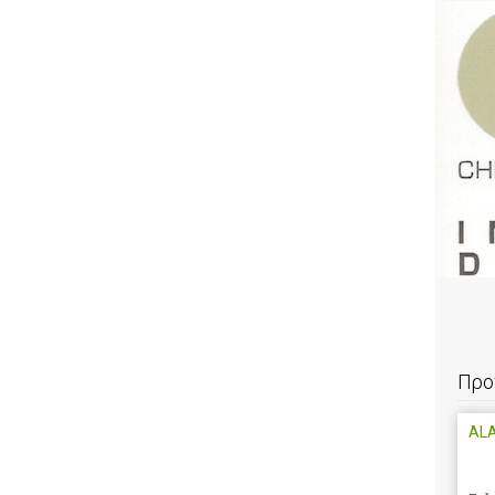
Προ
AL