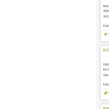
Ναυ
ΑΜΑ
262
Κατ
DOT
ΓΚΕ
ΚΟΖ
246
Κατ
NGK