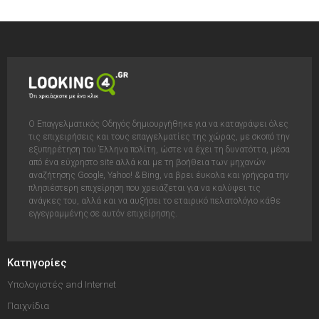
Ο Επαγγελματικός Οδηγός δημιουργήθηκε για να καταγράψει όλες
τις επιχειρήσεις και τους επαγγελματίες της χώρας, με σκοπό την
εξυπηρέτηση του Έλληνα πολίτη, ώστε να έχει τη δυνατόττα, μέσα
από ένα εύχρηστο site αλλά και με τη βοήθεια των μηχανών
αναζήτησης Google, Yahoo! & Bing, να βρει έυκολα και γρήγορα την
πλησιέστερη επιχείρηση που χρειάζεται για να καλύψει τις
ανάγκες του, αλλά και να αυξήσει το εταιρικό πελατολόγιο κάθε
εγγεγραμμένης σε αυτόν επιχείρησης.
Κατηγορίες
Υπολογιστές and Internet
Παιχνίδια