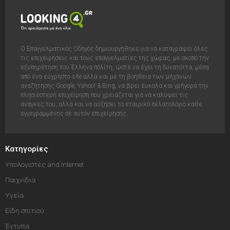
Ο Επαγγελματικός Οδηγός δημιουργήθηκε για να καταγράψει όλες
τις επιχειρήσεις και τους επαγγελματίες της χώρας, με σκοπό την
εξυπηρέτηση του Έλληνα πολίτη, ώστε να έχει τη δυνατόττα, μέσα
από ένα εύχρηστο site αλλά και με τη βοήθεια των μηχανών
αναζήτησης Google, Yahoo! & Bing, να βρει έυκολα και γρήγορα την
πλησιέστερη επιχείρηση που χρειάζεται για να καλύψει τις
ανάγκες του, αλλά και να αυξήσει το εταιρικό πελατολόγιο κάθε
εγγεγραμμένης σε αυτόν επιχείρησης.
Κατηγορίες
Υπολογιστές and Internet
Παιχνίδια
Υγεία
Είδη σπιτιού
Έντυπα