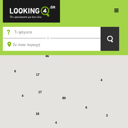
8
13
46
6
17
4
17
4
80
6
18
3
4