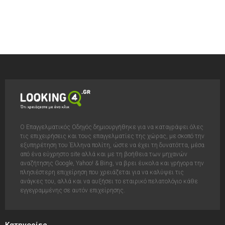
Ο Επαγγελματικός Οδηγός δημιουργήθηκε για να καταγράψει όλες
τις επιχειρήσεις και τους επαγγελματίες της χώρας, με σκοπό την
εξυπηρέτηση του Έλληνα πολίτη, ώστε να έχει τη δυνατόττα, μέσα
από ένα εύχρηστο site αλλά και με τη βοήθεια των μηχανών
αναζήτησης Google, Yahoo! & Bing, να βρει έυκολα και γρήγορα την
πλησιέστερη επιχείρηση που χρειάζεται για να καλύψει τις
ανάγκες του, αλλά και να αυξήσει το εταιρικό πελατολόγιο κάθε
εγγεγραμμένης σε αυτόν επιχείρησης.