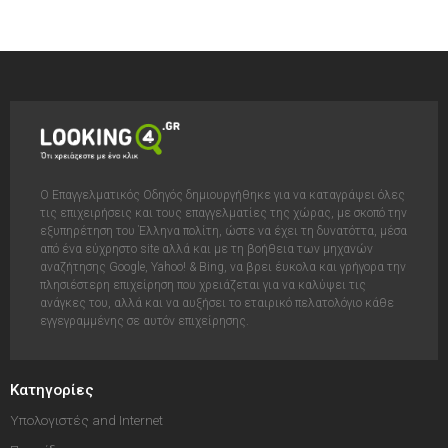
Ο Επαγγελματικός Οδηγός δημιουργήθηκε για να καταγράψει όλες
τις επιχειρήσεις και τους επαγγελματίες της χώρας, με σκοπό την
εξυπηρέτηση του Έλληνα πολίτη, ώστε να έχει τη δυνατόττα, μέσα
από ένα εύχρηστο site αλλά και με τη βοήθεια των μηχανών
αναζήτησης Google, Yahoo! & Bing, να βρει έυκολα και γρήγορα την
πλησιέστερη επιχείρηση που χρειάζεται για να καλύψει τις
ανάγκες του, αλλά και να αυξήσει το εταιρικό πελατολόγιο κάθε
εγγεγραμμένης σε αυτόν επιχείρησης.
Κατηγορίες
Υπολογιστές and Internet