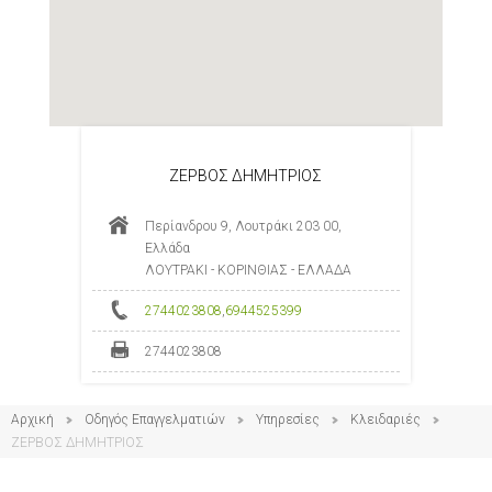
ΖΕΡΒΟΣ ΔΗΜΗΤΡΙΟΣ
Περίανδρου 9, Λουτράκι 203 00,
Ελλάδα
ΛΟΥΤΡΑΚΙ - ΚΟΡΙΝΘΙΑΣ - ΕΛΛΑΔΑ
2744023808
,
6944525399
2744023808
Αρχική
Οδηγός Επαγγελματιών
Υπηρεσίες
Κλειδαριές
ΖΕΡΒΟΣ ΔΗΜΗΤΡΙΟΣ