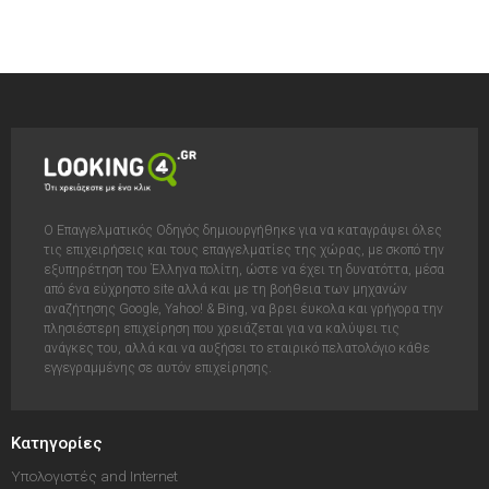
Ο Επαγγελματικός Οδηγός δημιουργήθηκε για να καταγράψει όλες
τις επιχειρήσεις και τους επαγγελματίες της χώρας, με σκοπό την
εξυπηρέτηση του Έλληνα πολίτη, ώστε να έχει τη δυνατόττα, μέσα
από ένα εύχρηστο site αλλά και με τη βοήθεια των μηχανών
αναζήτησης Google, Yahoo! & Bing, να βρει έυκολα και γρήγορα την
πλησιέστερη επιχείρηση που χρειάζεται για να καλύψει τις
ανάγκες του, αλλά και να αυξήσει το εταιρικό πελατολόγιο κάθε
εγγεγραμμένης σε αυτόν επιχείρησης.
Κατηγορίες
Υπολογιστές and Internet