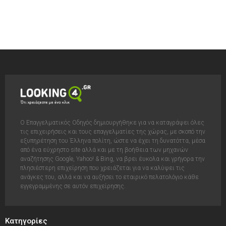
Ο Επαγγελματικός Οδηγός δημιουργήθηκε για να καταγράψει όλες
τις επιχειρήσεις και τους επαγγελματίες της χώρας, με σκοπό την
εξυπηρέτηση του Έλληνα πολίτη, ώστε να έχει τη δυνατόττα, μέσα
από ένα εύχρηστο site αλλά και με τη βοήθεια των μηχανών
αναζήτησης Google, Yahoo! & Bing, να βρει έυκολα και γρήγορα την
πλησιέστερη επιχείρηση που χρειάζεται για να καλύψει τις
ανάγκες του, αλλά και να αυξήσει το εταιρικό πελατολόγιο κάθε
εγγεγραμμένης σε αυτόν επιχείρησης.
Κατηγορίες